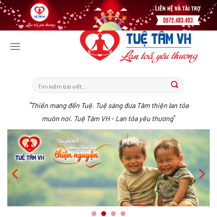
Tiếp
tục
tới
nội
dung
"
Thiền mang đến Tuệ. Tuệ sáng đưa Tâm thiện lan tỏa
"
muôn nơi. Tuệ Tâm VH - Lan tỏa yêu thương