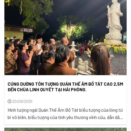
trong nước, những con người đang gồng mình giữa dòng lũ,
ta không chỉ thấy ...
CÚNG DƯỜNG TÔN TƯỢNG QUÁN THẾ ÂM BỒ TÁT CAO 2,5M
ĐẾN CHÙA LINH QUYẾT TẠI HẢI PHÒNG.
20/09/2025
Hình tượng ngài Quán Thế Âm Bồ Tát biểu tượng của lòng từ
bi vô biên, biểu tượng của tình yêu thương vĩnh cửu, dẫn dắt
chúng sinh vượt thoát khổ đau, trở về bến bờ an lạc giải