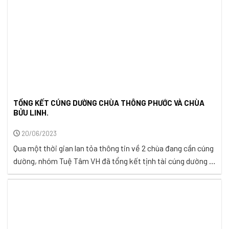
TỔNG KẾT CÚNG DƯỜNG CHÙA THÔNG PHƯỚC VÀ CHÙA
BỬU LINH.
20/06/2023
Qua một thời gian lan tỏa thông tin về 2 chùa đang cần cúng
dường, nhóm Tuệ Tâm VH đã tổng kết tịnh tài cúng dường 2
chùa: chùa Thông Phước và chùa Bửu Linh ở Tiền Giang để
trao gửi đến các chùa. Cụ thể xin báo cáo tới quý Mạnh
thường quân thân ...