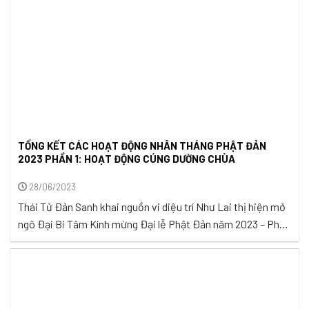
TỔNG KẾT CÁC HOẠT ĐỘNG NHÂN THÁNG PHẬT ĐẢN
2023 PHẦN 1: HOẠT ĐỘNG CÚNG DƯỜNG CHÙA
28/06/2023
Thái Tử Đản Sanh khai nguồn vi diệu trí Như Lai thị hiện mở
ngõ Đại Bi Tâm Kính mừng Đại lễ Phật Đản năm 2023 – Phật
Lịch 2567, bước đi trong không khí an bình và thanh tịnh của
tháng 4 âm lịch này, nhóm Tuệ Tâm VH cùng các Mạnh
thường quân ...