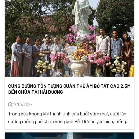
con dừng ...
CÚNG DƯỜNG TÔN TƯỢNG QUÁN THẾ ÂM BỒ TÁT CAO 2,5M
ĐẾN CHÙA TẠI HẢI DƯƠNG
18/07/2025
Trong bầu không khí thanh tịnh của buổi sớm mai, dưới làn
sương mỏng phủ khắp vùng quê Hải Dương yên bình, tiếng
chuông chùa ngân nga như lời thức tỉnh nhẹ nhàng đánh
động tâm hồn người con Phật. Tại ngôi chùa Tào Khê trang