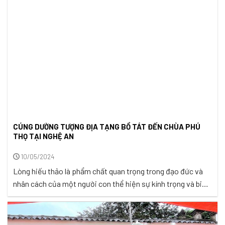
CÚNG DƯỜNG TƯỢNG ĐỊA TẠNG BỒ TÁT ĐẾN CHÙA PHÚ
THỌ TẠI NGHỆ AN
10/05/2024
Lòng hiếu thảo là phẩm chất quan trọng trong đạo đức và
nhân cách của một người con thể hiện sự kính trọng và biết
ơn vô cùng đến Cha mẹ – Người đã sinh thành và nuôi
dưỡng. Mỗi hành động dù là nhỏ hay lớn khởi phát từ lòng
hiếu thảo đều mang ...