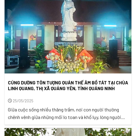
nghiêm, chư Ni cùng đông đảo Phật tử và ...
CÚNG DƯỜNG TÔN TƯỢNG QUÁN THẾ ÂM BỒ TÁT TẠI CHÙA
LINH QUANG, THỊ XÃ QUẢNG YÊN, TỈNH QUẢNG NINH
25/05/2025
Giữa cuộc sống nhiều thăng trầm, nơi con người thường
chênh vênh giữa những mối lo toan và khổ lụy, lòng người
luôn hướng về một ánh sáng dịu dàng, từ ái – đó là Quán Thế
Âm Bồ Tát, vị Bồ Tát của lòng bi mẫn và tâm nguyện lắng