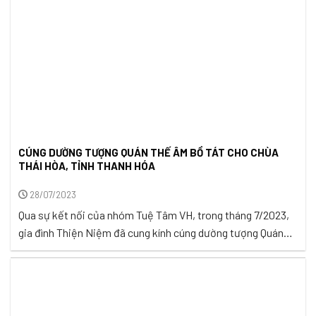
CÚNG DƯỜNG TƯỢNG QUÁN THẾ ÂM BỒ TÁT CHO CHÙA
THÁI HÒA, TỈNH THANH HÓA
28/07/2023
Qua sự kết nối của nhóm Tuệ Tâm VH, trong tháng 7/2023,
gia đình Thiện Niệm đã cung kính cúng dường tượng Quán
Thế Âm Bồ Tát (Phật bà Quan Âm) cho chùa Thái Hòa tại
xóm 7, xã Nga Thanh, huyện Nga Sơn, tỉnh Thanh Hóa. Nơi
nào có đạo tràng, nơi đó có ...