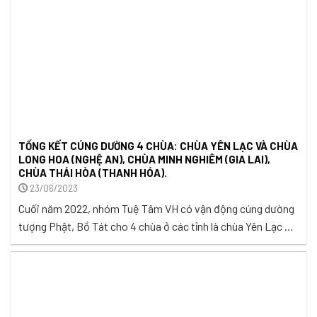
TỔNG KẾT CÚNG DƯỜNG 4 CHÙA: CHÙA YÊN LẠC VÀ CHÙA
LONG HOA (NGHỆ AN), CHÙA MINH NGHIÊM (GIA LAI),
CHÙA THÁI HÒA (THANH HÓA).
23/06/2023
Cuối năm 2022, nhóm Tuệ Tâm VH có vận động cúng dường
tượng Phật, Bồ Tát cho 4 chùa ở các tỉnh là chùa Yên Lạc và
chùa Long Hoa ở Nghệ An, chùa Minh Nghiêm ở Gia Lai và
chùa Thái Hòa ở Thanh Hóa. Hiện 2 trong số 4 chùa đã nhận
được ...