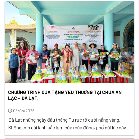
thiện lành, là những chốn bình yên để mỗi người có thể trở
về, lắng ...
CHƯƠNG TRÌNH QUÀ TẶNG YÊU THƯƠNG TẠI CHÙA AN
LẠC – ĐÀ LẠT.
05/04/2026
Đà Lạt những ngày đầu tháng Tư rực rỡ dưới nắng vàng.
Không còn cái lạnh sắc lẹm của mùa đông, phố núi lúc này
mang một vẻ đẹp dịu dàng với bầu trời cao trong vắt và