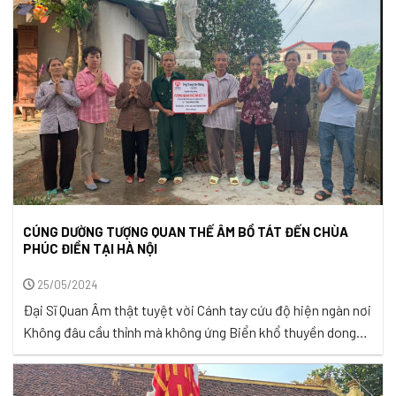
an lành ...
CÚNG DƯỜNG TƯỢNG QUAN THẾ ÂM BỒ TÁT ĐẾN CHÙA
PHÚC ĐIỀN TẠI HÀ NỘI
25/05/2024
Đại Sĩ Quan Âm thật tuyệt vời Cánh tay cứu độ hiện ngàn nơi
Không đâu cầu thỉnh mà không ứng Biển khổ thuyền dong
cứu độ người . – Thiền Sư Thích Nhất Hạnh – Tấm lòng nhân
ái và từ bi của Quan Thế Âm Bồ Tát được lưu danh và truyền