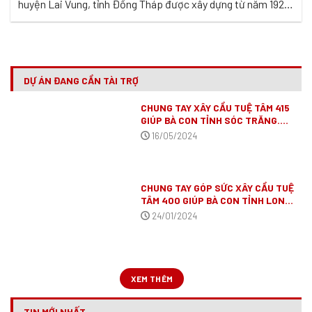
huyện Lai Vung, tỉnh Đồng Tháp được xây dựng từ năm 1929,
tu sửa lại năm 1963, hiện do Đại Đức Thích Trí Thường trụ trì.
Đã từ lâu, ngôi chùa không chỉ là nơi tu học hằng ngày của
bao thế hệ ...
DỰ ÁN ĐANG CẦN TÀI TRỢ
CHUNG TAY XÂY CẦU TUỆ TÂM 415
GIÚP BÀ CON TỈNH SÓC TRĂNG.
(ĐÃ VẬN ĐỘNG XONG)
16/05/2024
CHUNG TAY GÓP SỨC XÂY CẦU TUỆ
TÂM 400 GIÚP BÀ CON TỈNH LONG
AN
(ĐÃ VẬN ĐỘNG XONG)
24/01/2024
XEM THÊM
TIN MỚI NHẤT