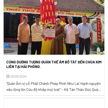
tụng ...
CÚNG DƯỜNG TƯỢNG QUÁN THẾ ÂM BỒ TÁT ĐẾN CHÙA KIM
LIÊN TẠI HẢI PHÒNG.
22/05/2024
“Quán Âm vị cổ Phật Chánh Pháp Minh Như Lai Hạnh nguyện
sâu rộng lớn Cứu độ khắp mọi loài” – Kệ Tán Thán Đức Quán
Thế Âm Bồ Tát – Những câu kệ về Đức Quan Âm với lòng từ
bi và trí tuệ rộng lớn, nhẹ nhàng thắp lên trong chúng ta
những ...