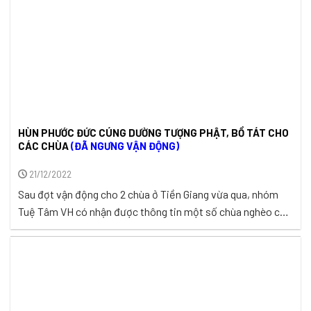
HÙN PHƯỚC ĐỨC CÚNG DƯỜNG TƯỢNG PHẬT, BỒ TÁT CHO
CÁC CHÙA
(ĐÃ NGƯNG VẬN ĐỘNG)
21/12/2022
Sau đợt vận động cho 2 chùa ở Tiền Giang vừa qua, nhóm
Tuệ Tâm VH có nhận được thông tin một số chùa nghèo các
miền quê đang tha thiết mong được thỉnh tượng Phật, Bồ
tát về đặt tại chùa. Các chùa này hiện mong ước được thỉnh
tượng đã lâu nhưng tịnh ...