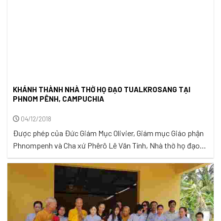
KHÁNH THÀNH NHÀ THỜ HỌ ĐẠO TUALKROSANG TẠI
PHNOM PÊNH, CAMPUCHIA
04/12/2018
Được phép của Đức Giám Mục Olivier, Giám mục Giáo phận
Phnompenh và Cha xứ Phêrô Lê Văn Tính, Nhà thờ họ đạo
Tualkrosang tại Phnom Pênh, Campuchia đã được khởi
công sửa chữa lại vào ngày 25/9/2017. ...