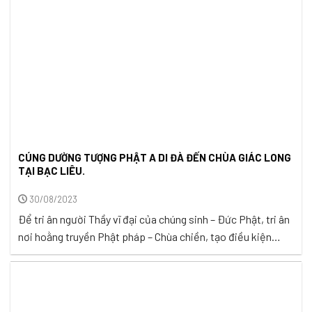
CÚNG DƯỜNG TƯỢNG PHẬT A DI ĐÀ ĐẾN CHÙA GIÁC LONG
TẠI BẠC LIÊU.
30/08/2023
Để tri ân người Thầy vĩ đại của chúng sinh – Đức Phật, tri ân
nơi hoằng truyền Phật pháp – Chùa chiền, tạo điều kiện
thuận lợi để ngày càng có nhiều người được nương nhờ Tam
Bảo mà tu học, thực hành những điều Đức Phật truyền dạy,
Tuệ Tâm VH tiếp tục ...