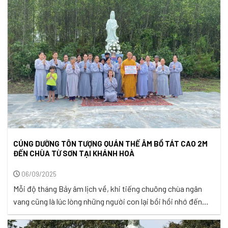
thoát. Tình yêu thương của Ngài rộng lớn như biển cả, bao la
như trời xanh, ...
CÚNG DƯỜNG TÔN TƯỢNG QUÁN THẾ ÂM BỒ TÁT CAO 2M
ĐẾN CHÙA TỪ SƠN TẠI KHÁNH HOÀ
06/09/2025
Mỗi độ tháng Bảy âm lịch về, khi tiếng chuông chùa ngân
vang cũng là lúc lòng những người con lại bồi hồi nhớ đến
công ơn trời biển của cha mẹ. Vu Lan Báo Hiếu không chỉ là
ngày lễ mang ý nghĩa tôn giáo, mà còn là dịp để mỗi người