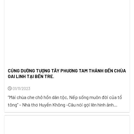
CÚNG DƯỜNG TƯỢNG TÂY PHƯƠNG TAM THÁNH ĐẾN CHÙA
OAI LINH TẠI BẾN TRE.
01/11/2023
“Mái chùa che chở hồn dân tộc, Nếp sống muôn đời của tổ
tông” – Nhà thơ Huyền Không –Câu nói gợi lên hình ảnh
thiêng liêng từ bao đời nay, và dường như trở thành một nét
đẹp truyền thống đáng quý của chúng ta. Thuở nhỏ, mình
đến trường, góp nhặt từng con ...