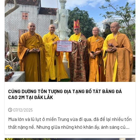
những cơn gió mát lành len lỏi qua từng kẽ lá. Giữa không
gian yên ả ấy, ...
CÚNG DƯỜNG TÔN TƯỢNG ĐỊA TẠNG BỒ TÁT BẰNG ĐÁ
CAO 2M TẠI ĐẮK LẮK
07/12/2025
Mưa lớn và lũ lụt ở miền Trung vừa đi qua, đã để lại nhiều tổn
thất nặng nề. Nhưng giữa những khó khăn ấy, ánh sáng của
tình người vẫn luôn hiện hữu. Khi nhìn những mái nhà chìm