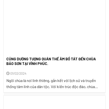
CÚNG DƯỜNG TƯỢNG QUÁN THẾ ÂM BỒ TÁT ĐẾN CHÙA
BẢO SƠN TẠI VĨNH PHÚC.
01/02/2024
Ngôi chùa là nơi linh thiêng, gắn kết với lịch sử và truyền
thống tâm linh của dân tộc. Với kiến trúc độc đáo, chùa
thường được xây dựng mang đậm phong cách truyền thống,
không gian trang nghiêm và thiêng liêng. Ngôi chùa không
chỉ là biểu tượng tâm linh, mà còn là bảo ...