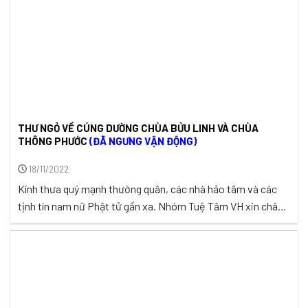
THƯ NGỎ VỀ CÚNG DƯỜNG CHÙA BỬU LINH VÀ CHÙA
THÔNG PHƯỚC
(ĐÃ NGƯNG VẬN ĐỘNG)
18/11/2022
Kính thưa quý mạnh thường quân, các nhà hảo tâm và các
tịnh tín nam nữ Phật tử gần xa. Nhóm Tuệ Tâm VH xin chân
thành biết ơn quý Nhà hảo tâm, quý anh chị em thiện nguyện
gần xa đã luôn ủng hộ, đồng hành cùng Tuệ Tâm VH trên
hành trình lan ...