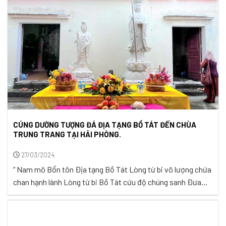
CÚNG DƯỜNG TƯỢNG ĐÁ ĐỊA TẠNG BỒ TÁT ĐẾN CHÙA
TRUNG TRANG TẠI HẢI PHÒNG.
27/03/2024
“ Nam mô Bổn tôn Địa tạng Bồ Tát Lòng từ bi vô lượng chứa
chan hạnh lành Lòng từ bi Bồ Tát cứu độ chúng sanh Đưa
người qua bến an lành ” Trích bài hát Địa Tạng Vương Bồ Tát
– nhạc sĩ Hàn Châu Lòng từ bi và tình yêu thương Địa ...