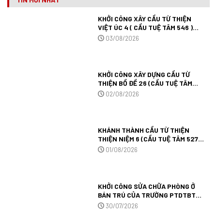
KHỞI CÔNG XÂY CẦU TỪ THIỆN
VIỆT ÚC 4 ( CẦU TUỆ TÂM 546 )
TẠI TÂY NINH.
03/08/2026
KHỞI CÔNG XÂY DỰNG CẦU TỪ
THIỆN BỒ ĐỀ 26 (CẦU TUỆ TÂM
545) TẠI TỈNH TÂY NINH.
02/08/2026
KHÁNH THÀNH CẦU TỪ THIỆN
THIỆN NIỆM 6 (CẦU TUỆ TÂM 527)
TẠI TỈNH AN GIANG.
01/08/2026
KHỞI CÔNG SỬA CHỮA PHÒNG Ở
BÁN TRÚ CỦA TRƯỜNG PTDTBT
TIỂU HỌC MƯỜNG ANH (TRƯỜNG
30/07/2026
TUỆ TÂM 09) TẠI TỈNH ĐIỆN BIÊN.