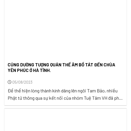
CÚNG DƯỜNG TƯỢNG QUÁN THẾ ÂM BỒ TÁT ĐẾN CHÙA
YÊN PHÚC Ở HÀ TĨNH.
05/08/2023
Để thể hiện lòng thành kính dâng lên ngôi Tam Bảo, nhiều
Phật tử thông qua sự kết nối của nhóm Tuệ Tâm VH đã phát
tâm cúng dường tượng Phật đến các chùa trên nhiều tỉnh
thành trong cả nước. Trong tháng 7 vừa qua, Gia đình Phật
Tử Phạm Thị Huấn ở Tp. ...