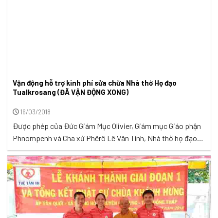
Vận động hỗ trợ kinh phí sửa chữa Nhà thờ Họ đạo
Tualkrosang (ĐÃ VẬN ĐỘNG XONG)
16/03/2018
Được phép của Đức Giám Mục Olivier, Giám mục Giáo phận
Phnompenh và Cha xứ Phêrô Lê Văn Tính, Nhà thờ họ đạo
Tualkrosang đã được khởi công sửa chữa lại vào ngày
25/9/2017... ...