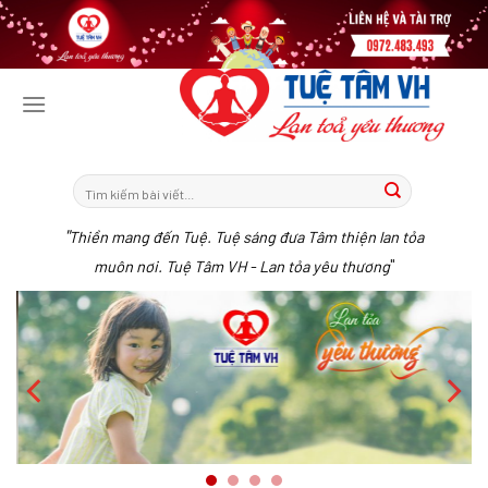
Tiếp
tục
tới
nội
dung
"
Thiền mang đến Tuệ. Tuệ sáng đưa Tâm thiện lan tỏa
"
muôn nơi. Tuệ Tâm VH - Lan tỏa yêu thương