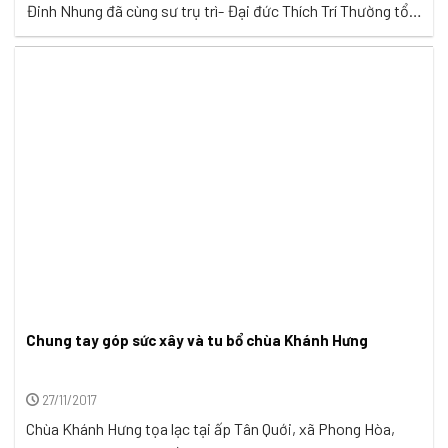
Đinh Nhung đã cùng sư trụ trì- Đại đức Thích Trí Thường tổ
chức lễ khởi công xây chùa Khánh Hưng giai đoạn 1 tại xã
Phong Hòa, huyện Lai Vung, tỉnh Đồng Tháp. ...
Chung tay góp sức xây và tu bổ chùa Khánh Hưng
27/11/2017
Chùa Khánh Hưng tọa lạc tại ấp Tân Quới, xã Phong Hòa,