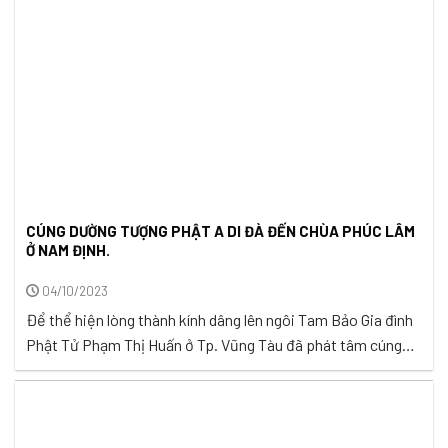
CÚNG DƯỜNG TƯỢNG PHẬT A DI ĐÀ ĐẾN CHÙA PHÚC LÂM
Ở NAM ĐỊNH.
04/10/2023
Để thể hiện lòng thành kính dâng lên ngôi Tam Bảo Gia đình
Phật Tử Phạm Thị Huấn ở Tp. Vũng Tàu đã phát tâm cúng
dường tượng Phật A Di Đà đến chùa Phúc Lâm ở Nam Định.
Chùa Phúc Lâm tọa lạc tại Thôn Phú Nội, xã Hiển Khánh,
huyện Vụ Bản, tỉnh ...