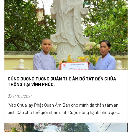
nghe muôn vàn tiếng ...
CÚNG DƯỜNG TƯỢNG QUÁN THẾ ÂM BỒ TÁT ĐẾN CHÙA
THÔNG TẠI VĨNH PHÚC.
24/06/2024
“Vào Chùa lạy Phật Quan Âm Ban cho mình dạ thân tâm an
bình Cầu cho thế giới nhân sinh Cuộc sống hạnh phúc gia
đình ấm êm” Nam Mô Quán Thế Âm Bồ Tát.” Ngài Quan Âm
Bồ Tát với lòng Từ Bi, Bác Ái luôn lắng nghe và mang đến sự