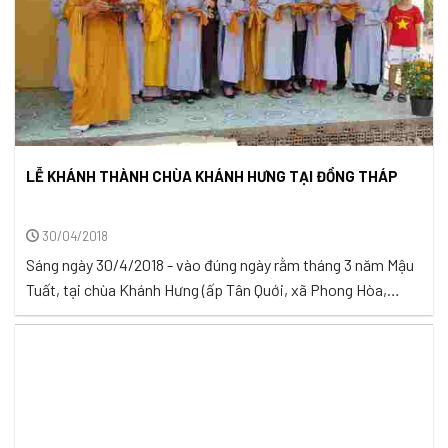
LỄ KHÁNH THÀNH CHÙA KHÁNH HƯNG TẠI ĐỒNG THÁP
30/04/2018
Sáng ngày 30/4/2018 - vào đúng ngày rằm tháng 3 năm Mậu
Tuất, tại chùa Khánh Hưng (ấp Tân Quới, xã Phong Hòa,
huyện Lai Vung, tỉnh Đồng Tháp) Ban Trị sự chùa Khánh
Hưng cùng nhóm Tuệ Tâm VH đã trang trọng tổ chức lễ
khánh thành giai đoạn II sau gần 5 tháng ...