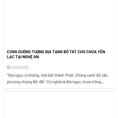
CÚNG DƯỜNG TƯỢNG ĐỊA TẠNG BỒ TÁT CHO CHÙA YÊN
LẠC TẠI NGHỆ AN.
02/01/2023
“Ðịa ngục vị không, thệ bất thành Phật, Chúng sanh độ tận,
phương chứng Bồ-đề.” Có nghĩa là địa ngục chưa trống
không, tôi thề không thành Phật; chúng sanh độ hết rồi, tôi
mới chứng Bồ-Đề. Đây là thệ nguyện to lớn của Địa Tạng
Vương Bồ Tát hướng về cứu độ chúng sinh. ...