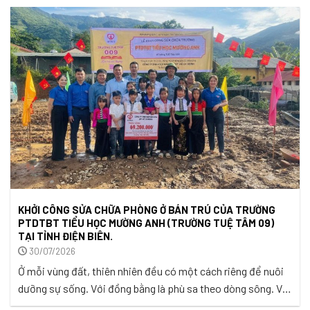
KHỞI CÔNG SỬA CHỮA PHÒNG Ở BÁN TRÚ CỦA TRƯỜNG
PTDTBT TIỂU HỌC MƯỜNG ANH (TRƯỜNG TUỆ TÂM 09)
TẠI TỈNH ĐIỆN BIÊN.
30/07/2026
Ở mỗi vùng đất, thiên nhiên đều có một cách riêng để nuôi
dưỡng sự sống. Với đồng bằng là phù sa theo dòng sông. Với
biển là những con nước đầy vơi đầy tôm cá. Còn ở vùng cao,