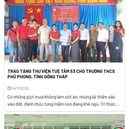
TRAO TẶNG THƯ VIỆN TUỆ TÂM 53 CHO TRƯỜNG THCS
PHÚ PHONG, TỈNH ĐỒNG THÁP
14/11/2025
Có những giọt mưa không làm ướt áo, nhưng lại thấm sâu
vào đất, đánh thức từng mầm non đang khẽ ngủ. Tri thức
cũng thế, lặng lẽ như mưa, dịu dàng như sương, gieo vào
lòng người những hạt giống nhiệm màu để nuôi dưỡng
những ước mơ bay xa. Trong từng quyển sách, ...