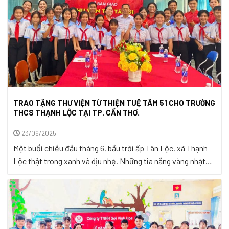
TRAO TẶNG THƯ VIỆN TỪ THIỆN TUỆ TÂM 51 CHO TRƯỜNG
THCS THẠNH LỘC TẠI TP. CẦN THƠ.
23/06/2025
Một buổi chiều đầu tháng 6, bầu trời ấp Tân Lộc, xã Thạnh
Lộc thật trong xanh và dịu nhẹ. Những tia nắng vàng nhạt
len lỏi qua từng tán cây, gió thoảng nhẹ làm dịu mát không
gian buổi lễ trao tặng Thư viện Tuệ Tâm 51 tại trường THCS
Thạnh Lộc. Không khí ...