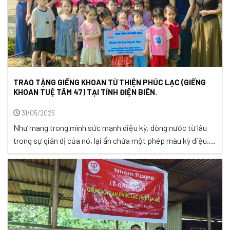
TRAO TẶNG GIẾNG KHOAN TỪ THIỆN PHÚC LẠC (GIẾNG
KHOAN TUỆ TÂM 47) TẠI TỈNH ĐIỆN BIÊN.
31/05/2025
Như mang trong mình sức mạnh diệu kỳ, dòng nước từ lâu
trong sự giản dị của nó, lại ẩn chứa một phép màu kỳ diệu,
mang lại sự sống cho muôn loài. Từ những khe suối nhỏ
trong lòng đất, dòng nước như một linh hồn lặng lẽ chảy qua
những cánh rừng, những ...