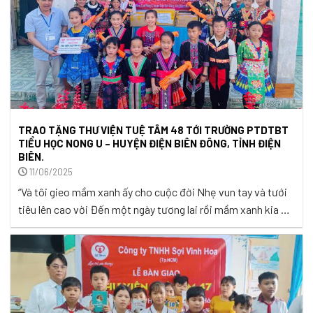
TRAO TẶNG THƯ VIỆN TUỆ TÂM 48 TỚI TRƯỜNG PTDTBT
TIỂU HỌC NONG U – HUYỆN ĐIỆN BIÊN ĐÔNG, TỈNH ĐIỆN
BIÊN.
11/06/2025
“Và tôi gieo mầm xanh ấy cho cuộc đời Nhẹ vun tay và tưới
tiêu lên cao vời Đến một ngày tương lai rồi mầm xanh kia Sẽ
tỏa bóng râm chở che các con đường…” -Người Gieo Mầm
Xanh-NS Hứa Kim Tuyền Có những bàn tay không cần phải
nắm lấy điều gì, nhưng ...