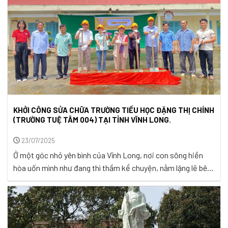
KHỞI CÔNG SỬA CHỮA TRƯỜNG TIỂU HỌC ĐẶNG THỊ CHÍNH
(TRƯỜNG TUỆ TÂM 004) TẠI TỈNH VĨNH LONG.
23/07/2025
Ở một góc nhỏ yên bình của Vĩnh Long, nơi con sông hiền
hòa uốn mình như đang thì thầm kể chuyện, nằm lặng lẽ bên
dòng kênh nhỏ tại ấp Phú Ân, xã Trung Ngãi, trường Tiểu
học Đặng Thị Chính đầy yên bình, và khiêm nhường, đây cũng
là nơi bắt đầu hành ...