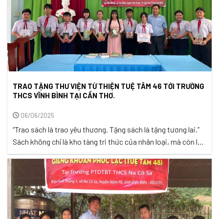
TRAO TẶNG THƯ VIỆN TỪ THIỆN TUỆ TÂM 46 TỚI TRƯỜNG
THCS VĨNH BÌNH TẠI CẦN THƠ.
06/06/2025
“Trao sách là trao yêu thương. Tặng sách là tặng tương lai.”
Sách không chỉ là kho tàng tri thức của nhân loại, mà còn là
người bạn tâm tình, người thầy âm thầm dẫn dắt mỗi chúng
ta trên hành trình hoàn thiện bản thân. Trong từng trang
sách là những câu chuyện đời ...