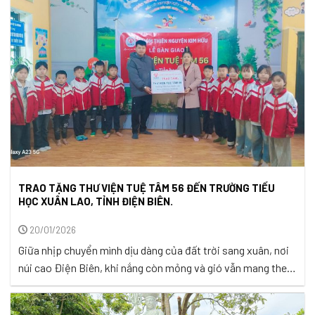
trường thân thương, hòa ...
TRAO TẶNG THƯ VIỆN TUỆ TÂM 56 ĐẾN TRƯỜNG TIỂU
HỌC XUÂN LAO, TỈNH ĐIỆN BIÊN.
20/01/2026
Giữa nhịp chuyển mình dịu dàng của đất trời sang xuân, nơi
núi cao Điện Biên, khi nắng còn mỏng và gió vẫn mang theo
hơi lạnh cuối mùa, có những hạt mầm nhỏ đang lặng lẽ thức
dậy. Đó là những ước mơ trong veo của các em học sinh