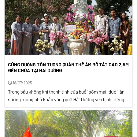
CÚNG DƯỜNG TÔN TƯỢNG QUÁN THẾ ÂM BỒ TÁT CAO 2,5M
ĐẾN CHÙA TẠI HẢI DƯƠNG
18/07/2025
Trong bầu không khí thanh tịnh của buổi sớm mai, dưới làn
sương mỏng phủ khắp vùng quê Hải Dương yên bình, tiếng
chuông chùa ngân nga như lời thức tỉnh nhẹ nhàng đánh
động tâm hồn người con Phật. Tại ngôi chùa Tào Khê trang
nghiêm, chư Ni cùng đông đảo Phật tử và ...