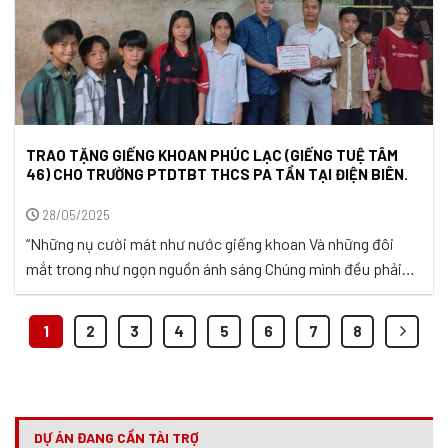
TRAO TẶNG GIẾNG KHOAN PHÚC LẠC (GIẾNG TUỆ TÂM
46) CHO TRƯỜNG PTDTBT THCS PA TẦN TẠI ĐIỆN BIÊN.
28/05/2025
“Những nụ cười mát như nước giếng khoan Và những đôi
mắt trong như ngọn nguồn ánh sáng Chúng mình đều phải
học cách để tốt lên qua ngày qua tháng Lúc ban đầu thì chả
ai tốt ngay được vì chả biết phải làm sao Thế là nhìn những
1
2
3
4
5
6
7
8
người tốt quanh mình xem ...
DỰ ÁN ĐANG CẦN TÀI TRỢ