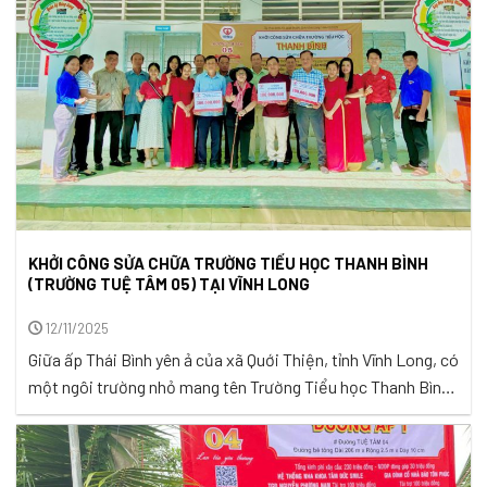
KHỞI CÔNG SỬA CHỮA TRƯỜNG TIỂU HỌC THANH BÌNH
(TRƯỜNG TUỆ TÂM 05) TẠI VĨNH LONG
12/11/2025
Giữa ấp Thái Bình yên ả của xã Quới Thiện, tỉnh Vĩnh Long, có
một ngôi trường nhỏ mang tên Trường Tiểu học Thanh Bình
– nơi mỗi sớm tinh mơ, tiếng cười trong trẻo của các em
học sinh vẫn vang lên, vượt lên cả những thiếu thốn, khó
khăn đang hiện hữu từng ...