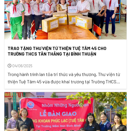
TRAO TẶNG THƯ VIỆN TỪ THIỆN TUỆ TÂM 45 CHO
TRƯỜNG THCS TÂN THẮNG TẠI BÌNH THUẬN
04/06/2025
Trong hành trình lan tỏa tri thức và yêu thương, Thư viện từ
thiện Tuệ Tâm 45 vừa được khai trương tại Trường THCS
Tân Thắng, mang đến niềm vui và hy vọng cho hơn 600 học
sinh tại vùng đất Hàm Tân, Bình Thuận. Đây là món quà ý
nghĩa mà Quỹ Gieo Hạt ...