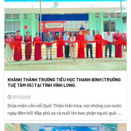
mang theo ...
KHÁNH THÀNH TRƯỜNG TIỂU HỌC THANH BÌNH (TRƯỜNG
TUỆ TÂM 05) TẠI TỈNH VĨNH LONG.
27/01/2026
Giữa miền cồn nổi Quới Thiện hiền hòa, nơi những con nước
ngày đêm bồi đắp phù sa và nuôi lớn bao phận người quê, có
những mầm non tri thức đang âm thầm vươn lên từ gian khó.
Tiếng cười trong veo của các em nhỏ vang lên bên mái