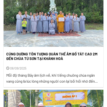
CÚNG DƯỜNG TÔN TƯỢNG QUÁN THẾ ÂM BỒ TÁT CAO 2M
ĐẾN CHÙA TỪ SƠN TẠI KHÁNH HOÀ
06/09/2025
Mỗi độ tháng Bảy âm lịch về, khi tiếng chuông chùa ngân
vang cũng là lúc lòng những người con lại bồi hồi nhớ đến
công ơn trời biển của cha mẹ. Vu Lan Báo Hiếu không chỉ là
ngày lễ mang ý nghĩa tôn giáo, mà còn là dịp để mỗi người
con dừng ...