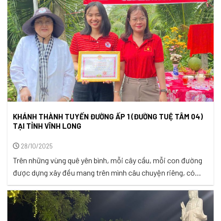
KHÁNH THÀNH TUYẾN ĐƯỜNG ẤP 1 (ĐƯỜNG TUỆ TÂM 04)
TẠI TỈNH VĨNH LONG
28/10/2025
Trên những vùng quê yên bình, mỗi cây cầu, mỗi con đường
được dựng xây đều mang trên mình câu chuyện riêng, có
những câu chuyện thật cảm động của lòng nhân ái và niềm
yêu thương được sẻ chia. Và từ những câu chuyện thật riêng
thật ý nghĩa đó, những công trình được ...