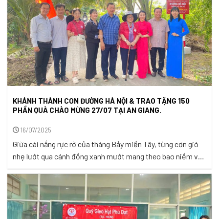
KHÁNH THÀNH CON ĐƯỜNG HÀ NỘI & TRAO TẶNG 150
PHẦN QUÀ CHÀO MỪNG 27/07 TẠI AN GIANG.
16/07/2025
Giữa cái nắng rực rỡ của tháng Bảy miền Tây, từng cơn gió
nhẹ lướt qua cánh đồng xanh mướt mang theo bao niềm vui,
hy vọng của bà con xã Ngọc Chúc. Ngày 12/7/2025, cùng với
cầu Thành Danh, cầu Thành Công thì con đường Hà Nội cũng
đã chính thức được khánh thành. ...