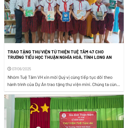
TRAO TẶNG THƯ VIỆN TỪ THIỆN TUỆ TÂM 47 CHO
TRƯỜNG TIỂU HỌC THUẬN NGHĨA HOÀ, TỈNH LONG AN
07/06/2025
Nhóm Tuệ Tâm VH xin mời Quý vị cùng tiếp tục dõi theo
hành trình của Dự Án trao tặng thư viện mini. Chúng ta cùng
nhau viết tiếp một câu chuyện, không chỉ về sách, mà về
những cuộc gặp gỡ diệu kỳ. Tuệ Tâm VH tin rằng, mỗi trang
sách là một cánh ...