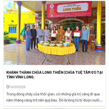
đó là những cơn mưa miệt mài phủ xuống triền núi, len qua
từng cánh ...
KHÁNH THÀNH CHÙA LONG THIỀN (CHÙA TUỆ TÂM 01) TẠI
TỈNH VĨNH LONG.
14/07/2026
Trong dòng chảy của thời gian, có những giá trị càng đi qua
năm tháng càng trở nên quý báu. Đó là lòng từ bi được nuôi
dưỡng từ những điều bình dị, là niềm tin giúp con người sống