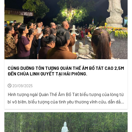
CÚNG DƯỜNG TÔN TƯỢNG QUÁN THẾ ÂM BỒ TÁT CAO 2,5M
ĐẾN CHÙA LINH QUYẾT TẠI HẢI PHÒNG.
20/09/2025
Hình tượng ngài Quán Thế Âm Bồ Tát biểu tượng của lòng từ
bi vô biên, biểu tượng của tình yêu thương vĩnh cửu, dẫn dắt
chúng sinh vượt thoát khổ đau, trở về bến bờ an lạc giải
thoát. Tình yêu thương của Ngài rộng lớn như biển cả, bao la
như trời xanh, ...