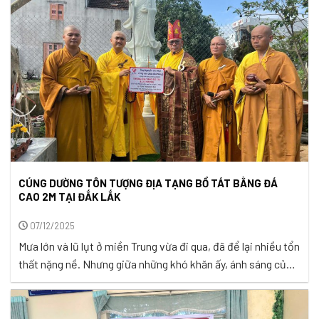
đẹp bởi cảnh sắc, Hải ...
CÚNG DƯỜNG TÔN TƯỢNG ĐỊA TẠNG BỒ TÁT BẰNG ĐÁ
CAO 2M TẠI ĐẮK LẮK
07/12/2025
Mưa lớn và lũ lụt ở miền Trung vừa đi qua, đã để lại nhiều tổn
thất nặng nề. Nhưng giữa những khó khăn ấy, ánh sáng của
tình người vẫn luôn hiện hữu. Khi nhìn những mái nhà chìm
trong nước, những con người đang gồng mình giữa dòng lũ,
ta không chỉ thấy ...