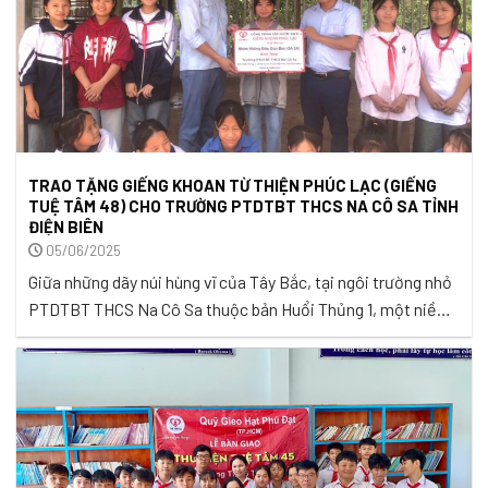
TRAO TẶNG GIẾNG KHOAN TỪ THIỆN PHÚC LẠC (GIẾNG
TUỆ TÂM 48) CHO TRƯỜNG PTDTBT THCS NA CÔ SA TỈNH
ĐIỆN BIÊN
05/06/2025
Giữa những dãy núi hùng vĩ của Tây Bắc, tại ngôi trường nhỏ
PTDTBT THCS Na Cô Sa thuộc bản Huổi Thủng 1, một niềm
vui lớn đã về trong ánh mắt rạng ngời của 727 học trò cùng
toàn thể thầy cô và phụ huynh. Công trình giếng nước sạch –
món quà từ ...