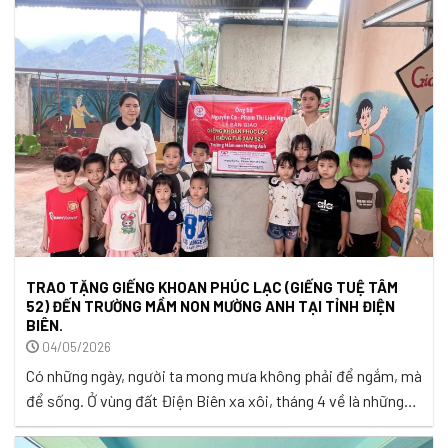
sau một năm học chăm chỉ. Và cũng có những mùa hè thật
đặc biệt, khi ngôi trường thân quen ...
TRAO TẶNG GIẾNG KHOAN PHÚC LẠC (GIẾNG TUỆ TÂM
52) ĐẾN TRƯỜNG MẦM NON MƯỜNG ANH TẠI TỈNH ĐIỆN
BIÊN.
04/05/2026
Có những ngày, người ta mong mưa không phải để ngắm, mà
để sống. Ở vùng đất Điện Biên xa xôi, tháng 4 về là những
ngày nắng kéo dài trên lưng núi, khi đất khô dần, suối cũng