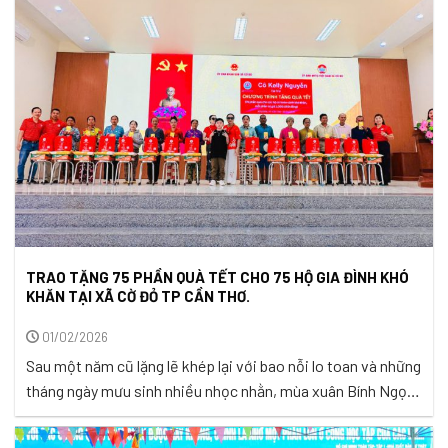
gian yên ả ấy, ...
TRAO TẶNG 75 PHẦN QUÀ TẾT CHO 75 HỘ GIA ĐÌNH KHÓ
KHĂN TẠI XÃ CỜ ĐỎ TP CẦN THƠ.
01/02/2026
Sau một năm cũ lặng lẽ khép lại với bao nỗi lo toan và những
tháng ngày mưu sinh nhiều nhọc nhằn, mùa xuân Bính Ngọ
2026 lại về, khẽ gõ cửa từng mái nhà nơi xã Cờ Đỏ, TP. Cần
Thơ. Gió xuân đã bắt đầu len qua những con đường quê,