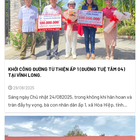
KHỞI CÔNG ĐƯỜNG TỪ THIỆN ẤP 1 (ĐƯỜNG TUỆ TÂM 04)
TẠI VĨNH LONG.
29/08/2025
Sáng ngày Chủ nhật 24/082025, trong không khí hân hoan và
tràn đầy hy vọng, bà con nhân dân ấp 1, xã Hòa Hiệp, tỉnh
Vĩnh Long đã cùng Nhóm Tuệ Tâm VH long trọng tổ chức lễ
khởi công xây dựng Đường Ấp 1 – một công trình mang ý
nghĩa vô cùng to ...