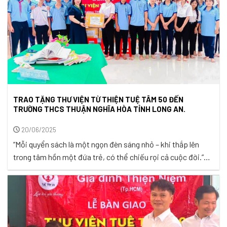
TRAO TẶNG THƯ VIỆN TỪ THIỆN TUỆ TÂM 50 ĐẾN
TRƯỜNG THCS THUẬN NGHĨA HÒA TỈNH LONG AN.
20/06/2025
“Mỗi quyển sách là một ngọn đèn sáng nhỏ – khi thắp lên
trong tâm hồn một đứa trẻ, có thể chiếu rọi cả cuộc đời.”
Ánh sáng là khởi đầu của mọi nhận thức, tri thức là ánh đuốc
soi đường cho tâm hồn con người. Cũng như ánh sáng xua
tan màn đêm, ...