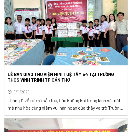
LỄ BÀN GIAO THƯ VIỆN MINI TUỆ TÂM 54 TẠI TRƯỜNG
THCS VĨNH TRINH TP CẦN THƠ
19/11/2025
Tháng 11 về rực rỡ sắc thu, bầu không khí trong lành và mát
mẻ như hòa cùng niềm vui hân hoan của thầy và trò Trường
THCS Vĩnh Trinh tại ấp Vĩnh Thành, xã Vĩnh Trinh, thành phố
Cần Thơ khi được đón nhận món quà ý nghĩa – Thư viện mini
Tuệ Tâm ...