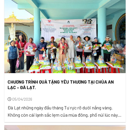
cạn theo, và từng can nước trở thành thứ phải chắt chiu sau
những quãng đường ...
CHƯƠNG TRÌNH QUÀ TẶNG YÊU THƯƠNG TẠI CHÙA AN
LẠC – ĐÀ LẠT.
05/04/2026
Đà Lạt những ngày đầu tháng Tư rực rỡ dưới nắng vàng.
Không còn cái lạnh sắc lẹm của mùa đông, phố núi lúc này
mang một vẻ đẹp dịu dàng với bầu trời cao trong vắt và
những cơn gió mát lành len lỏi qua từng kẽ lá. Giữa không