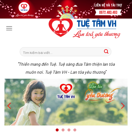
Tiếp
tục
tới
nội
dung
"
Thiền mang đến Tuệ. Tuệ sáng đưa Tâm thiện lan tỏa
"
muôn nơi. Tuệ Tâm VH - Lan tỏa yêu thương