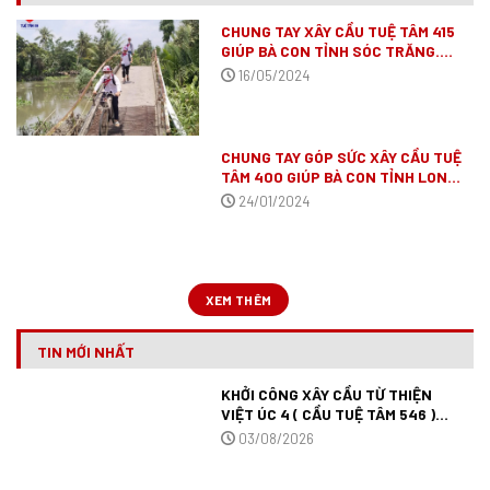
CHUNG TAY XÂY CẦU TUỆ TÂM 415
GIÚP BÀ CON TỈNH SÓC TRĂNG.
(ĐÃ VẬN ĐỘNG XONG)
16/05/2024
CHUNG TAY GÓP SỨC XÂY CẦU TUỆ
TÂM 400 GIÚP BÀ CON TỈNH LONG
AN
(ĐÃ VẬN ĐỘNG XONG)
24/01/2024
XEM THÊM
TIN MỚI NHẤT
KHỞI CÔNG XÂY CẦU TỪ THIỆN
VIỆT ÚC 4 ( CẦU TUỆ TÂM 546 )
TẠI TÂY NINH.
03/08/2026