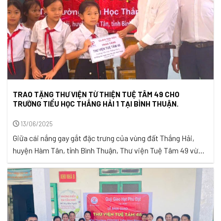
TRAO TẶNG THƯ VIỆN TỪ THIỆN TUỆ TÂM 49 CHO
TRƯỜNG TIỂU HỌC THẮNG HẢI 1 TẠI BÌNH THUẬN.
13/06/2025
Giữa cái nắng gay gắt đặc trưng của vùng đất Thắng Hải,
huyện Hàm Tân, tỉnh Bình Thuận, Thư viện Tuệ Tâm 49 vừa
được khai trương tại Trường Tiểu học Thắng Hải 1, mang đến
niềm vui khôn xiết cho 435 học sinh và toàn thể giáo viên
nhà trường. Trải qua 15 năm ...