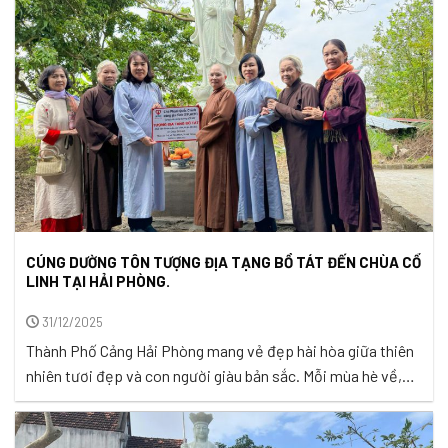
vùng cao, những giấc ...
CÚNG DƯỜNG TÔN TƯỢNG ĐỊA TẠNG BỒ TÁT ĐẾN CHÙA CỔ
LINH TẠI HẢI PHÒNG.
31/12/2025
Thành Phố Cảng Hải Phòng mang vẻ đẹp hài hòa giữa thiên
nhiên tươi đẹp và con người giàu bản sắc. Mỗi mùa hè về,
thành phố rực rỡ sắc đỏ hoa phượng trong tiếng ve kêu râm
ran tạo nên khung cảnh rất riêng của đất cảng. Không chỉ