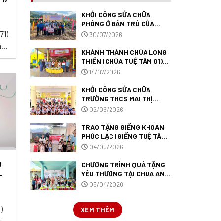
KHỞI CÔNG SỬA CHỮA
PHÒNG Ở BÁN TRÚ CỦA
TRƯỜNG PTDTBT TIỂU HỌC
71)
30/07/2026
MƯỜNG ANH (TRƯỜNG TUỆ
ào
TÂM 09) TẠI TỈNH ĐIỆN
KHÁNH THÀNH CHÙA LONG
g
BIÊN.
THIỀN (CHÙA TUỆ TÂM 01)
TẠI TỈNH VĨNH LONG.
ràn
14/07/2026
ân
KHỞI CÔNG SỬA CHỮA
hới
TRƯỜNG THCS MAI THỊ
n
HỒNG HẠNH (TRƯỜNG TUỆ
02/06/2026
TÂM 007) TẠI TỈNH AN
n
GIANG.
TRAO TẶNG GIẾNG KHOAN
PHÚC LẠC (GIẾNG TUỆ TÂM
52) ĐẾN TRƯỜNG MẦM NON
04/05/2026
MƯỜNG ANH TẠI TỈNH ĐIỆN
BIÊN.
CHƯƠNG TRÌNH QUÀ TẶNG
U
YÊU THƯƠNG TẠI CHÙA AN
–
LẠC – ĐÀ LẠT.
05/04/2026
)
XEM THÊM
ào