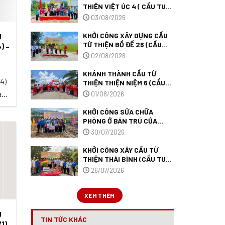
THIỆN VIỆT ÚC 4 ( CẦU TUỆ
TÂM 546 ) TẠI TÂY NINH.
03/08/2026
KHỞI CÔNG XÂY DỰNG CẦU
U
TỪ THIỆN BỒ ĐỀ 26 (CẦU
) –
TUỆ TÂM 545) TẠI TỈNH TÂY
02/08/2026
NINH.
KHÁNH THÀNH CẦU TỪ
4)
THIỆN THIỆN NIỆM 6 (CẦU
TUỆ TÂM 527) TẠI TỈNH AN
ào
01/08/2026
GIANG.
g
KHỞI CÔNG SỬA CHỮA
ràn
PHÒNG Ở BÁN TRÚ CỦA
TRƯỜNG PTDTBT TIỂU HỌC
ân
30/07/2026
MƯỜNG ANH (TRƯỜNG TUỆ
TÂM 09) TẠI TỈNH ĐIỆN
KHỞI CÔNG XÂY CẦU TỪ
BIÊN.
THIỆN THÁI BÌNH (CẦU TUỆ
TÂM 544) TẠI ĐỒNG THÁP.
26/07/2026
XEM THÊM
U
TIN TỨC KHÁC
1)