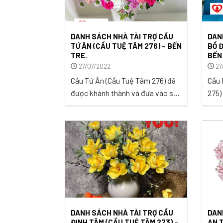
quan đến việc xây cầu ...
xây c
DANH SÁCH NHÀ TÀI TRỢ CẦU
DAN
TỨ ÂN (CẦU TUỆ TÂM 276) – BẾN
BỒ 
TRE.
BẾN
27/07/2022
27
Cầu Tứ Ân (Cầu Tuệ Tâm 276) đã
Cầu 
được khánh thành và đưa vào sử
275)
dụng ngày 24/07/2022 trong
vào 
niềm vui mừng, phấn khởi và tràn
tron
ngập hạnh phúc của bà con nhân
và t
dân Ấp Hòa Khánh, xã Vĩnh Thanh,
con 
huyện Chợ Lách, tỉnh Bến Tre.
Trun
Tổng kinh phí liên quan đến việc
Tre.
xây cầu ...
việc 
DANH SÁCH NHÀ TÀI TRỢ CẦU
DAN
ĐỊNH TÂM (CẦU TUỆ TÂM 273) –
AN 