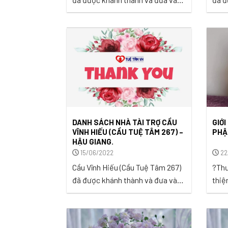
sử dụng ngày 11/06/2022 trong
sử d
niềm vui mừng, phấn khởi và tràn
niềm
ngập hạnh phúc của bà con nhân
ngập
dân Ấp 12, xã Vị Thắng, huyện Vị
dân 
Thủy, tỉnh Hậu Giang. Tổng kinh
Hưng
phí liên quan đến việc xây cầu là
Hậu 
...
đến v
DANH SÁCH NHÀ TÀI TRỢ CẦU
GIỚ
VĨNH HIẾU (CẦU TUỆ TÂM 267) –
PHẬ
HẬU GIANG.
15/06/2022
22
Cầu Vĩnh Hiếu (Cầu Tuệ Tâm 267)
?Thư
đã được khánh thành và đưa vào
thiệ
sử dụng ngày 19/06/2022 trong
Tâm 
niềm vui mừng, phấn khởi và tràn
BÁN
ngập hạnh phúc của bà con nhân
loại