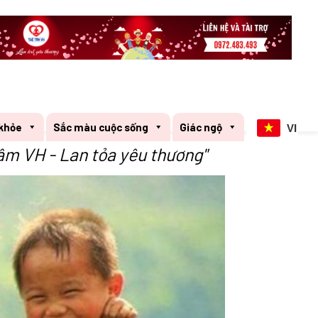
khỏe
Sắc màu cuộc sống
Giác ngộ
VI
âm VH - Lan tỏa yêu thương"