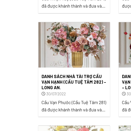
đã được khánh thành và đưa vào
được
sử dụng ngày 10/08/2022 trong
dụng
niềm vui mừng, phấn khởi và tràn
vui 
ngập hạnh phúc của bà con nhân
hạnh
dân Ấp 5, xã Thạnh Phú Đông,
Ấp G
huyện Giồng Trôm, tỉnh Bến Tre.
Ngan
Tổng kinh phí liên quan đến việc
liên 
xây cầu ...
DANH SÁCH NHÀ TÀI TRỢ CẦU
DAN
VẠN HẠNH (CẦU TUỆ TÂM 282) –
VẠN
LONG AN.
– L
30/07/2022
30
Cầu Vạn Phước (Cầu Tuệ Tâm 281)
Cầu 
đã được khánh thành và đưa vào
đã đ
sử dụng ngày 21/08/2022 trong
sử d
niềm vui mừng, phấn khởi và tràn
niềm