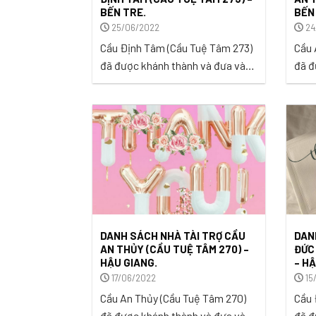
BẾN TRE.
BẾN
25/06/2022
24
Cầu Định Tâm (Cầu Tuệ Tâm 273)
Cầu 
đã được khánh thành và đưa vào
đã đ
sử dụng ngày 06/08/2022 trong
sử d
niềm vui mừng, phấn khởi và tràn
niềm
ngập hạnh phúc của bà con nhân
ngập
dân Ấp Thạnh Đông, xã Hương
dân 
Mỹ, huyện Mỏ Cày Nam, tỉnh Bến
B, h
Tre. Tổng kinh phí liên quan đến
Tre.
việc xây ...
việc 
DANH SÁCH NHÀ TÀI TRỢ CẦU
DAN
AN THỦY (CẦU TUỆ TÂM 270) –
ĐỨC
HẬU GIANG.
– H
17/06/2022
15
Cầu An Thủy (Cầu Tuệ Tâm 270)
Cầu 
đã được khánh thành và đưa vào
đã đ