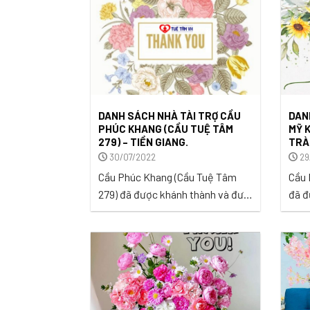
ngập hạnh phúc của bà con nhân
ngập
dân Ấp 3, xã Thạnh An, huyện
dân 
Thạnh Hóa, tỉnh Long An. Tổng
Thạn
kinh phí liên quan đến việc xây
kinh
cầu là ...
cầu l
DANH SÁCH NHÀ TÀI TRỢ CẦU
DAN
PHÚC KHANG (CẦU TUỆ TÂM
MỸ 
279) – TIỀN GIANG.
TRÀ
30/07/2022
29
Cầu Phúc Khang (Cầu Tuệ Tâm
Cầu 
279) đã được khánh thành và đưa
đã đ
vào sử dụng ngày 09/07/2022
sử d
trong niềm vui mừng, phấn khởi
niềm
và tràn ngập hạnh phúc của bà
ngập
con nhân dân Ấp Phú Lợi, phường
dân 
Phú Nhuận, huyện Cai Lậy, tỉnh
huyệ
Tiền Giang. Tổng kinh phí liên
Tổng