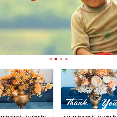
 SÁCH NHÀ TÀI TRỢ CẦU
DANH SÁCH NHÀ TÀI TRỢ CẦ