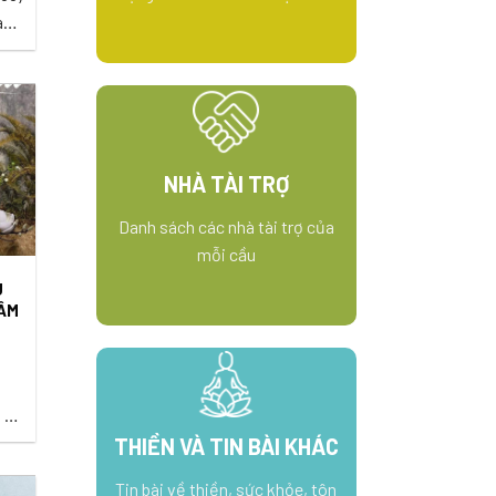
ào
ràn
ân
,
g.
NHÀ TÀI TRỢ
ệc
Danh sách các nhà tài trợ của
mỗi cầu
U
TÂM
 và
THIỀN VÀ TIN BÀI KHÁC
ng,
Tin bài về thiền, sức khỏe, tôn