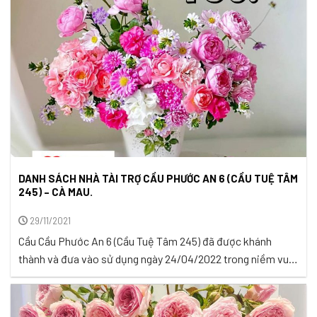
DANH SÁCH NHÀ TÀI TRỢ CẦU PHƯỚC AN 6 (CẦU TUỆ TÂM
245) – CÀ MAU.
29/11/2021
Cầu Cầu Phước An 6 (Cầu Tuệ Tâm 245) đã được khánh
thành và đưa vào sử dụng ngày 24/04/2022 trong niềm vui
mừng, phấn khởi và tràn ngập hạnh phúc của bà con nhân
dân Ấp 5, xã Khánh Hòa, huyện U Minh, tỉnh Cà Mau. Tổng
kinh phí liên quan đến việc xây ...