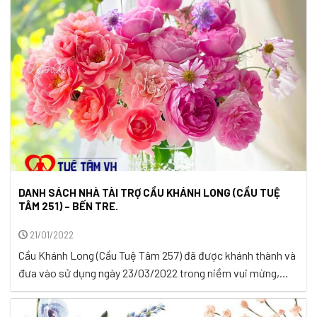
đến việc xây cầu là 209.050.000 ...
DANH SÁCH NHÀ TÀI TRỢ CẦU KHÁNH LONG (CẦU TUỆ
TÂM 251) – BẾN TRE.
21/01/2022
Cầu Khánh Long (Cầu Tuệ Tâm 257) đã được khánh thành và
đưa vào sử dụng ngày 23/03/2022 trong niềm vui mừng,
phấn khởi và tràn ngập hạnh phúc của bà con nhân dân ấp
Phú Long, xã Hưng Khánh Trung B, huyện Chợ Lách, tỉnh Bến