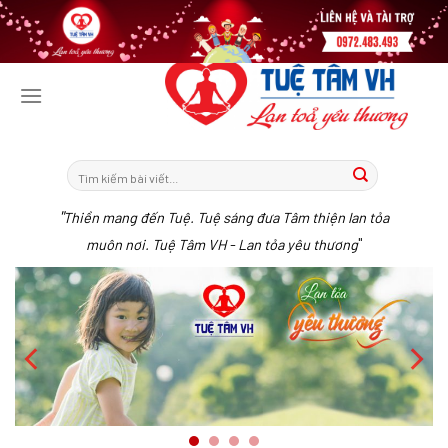
Tiếp
tục
tới
nội
dung
"
Thiền mang đến Tuệ. Tuệ sáng đưa Tâm thiện lan tỏa
"
muôn nơi. Tuệ Tâm VH - Lan tỏa yêu thương