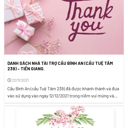
DANH SÁCH NHÀ TÀI TRỢ CẦU BÌNH AN (CẦU TUỆ TÂM
239) – TIỀN GIANG.
22/11/2021
Cầu Bình An (cầu Tuệ Tâm 239) đã được khánh thành và đưa
vào sử dụng vào ngày 12/12/2021 trong niềm vui mừng và
hạnh phúc của bà con nhân dân Ấp Mỹ Hòa, xã Mỹ Trung,
huyện Cái Bè, tỉnh Tiền Giang. Tổng kinh phí liên quan đến
việc xây cầu là 147.550.000 VNĐ. ...