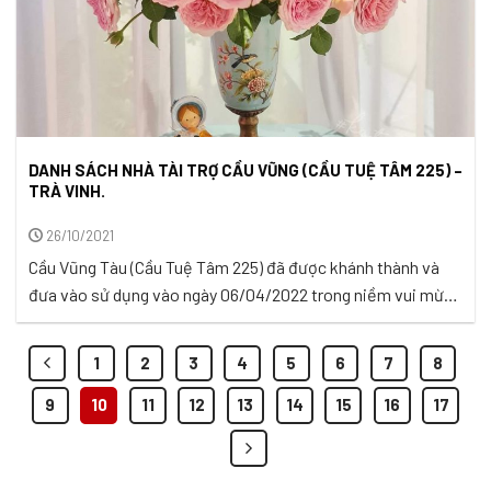
DANH SÁCH NHÀ TÀI TRỢ CẦU VŨNG (CẦU TUỆ TÂM 225) –
TRÀ VINH.
26/10/2021
Cầu Vũng Tàu (Cầu Tuệ Tâm 225) đã được khánh thành và
đưa vào sử dụng vào ngày 06/04/2022 trong niềm vui mừng
và hạnh phúc của bà con nhân dân ấp Vũng Tàu, xã Long
Vĩnh, huyện Duyên Hải, tỉnh Trà Vinh. Tổng kinh phí liên quan
1
2
3
4
5
6
7
8
đến việc xây cầu là 195.000.000 VNĐ. ...
9
10
11
12
13
14
15
16
17