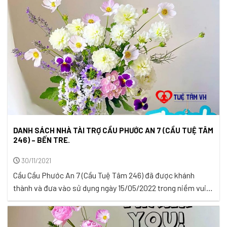
Tổng kinh phí liên quan đến việc ...
DANH SÁCH NHÀ TÀI TRỢ CẦU PHƯỚC AN 7 (CẦU TUỆ TÂM
246) – BẾN TRE.
30/11/2021
Cầu Cầu Phước An 7 (Cầu Tuệ Tâm 246) đã được khánh
thành và đưa vào sử dụng ngày 15/05/2022 trong niềm vui
mừng, phấn khởi và tràn ngập hạnh phúc của bà con nhân
dân ấp Hòa Bình, xã Hòa Lộc, huyện Mỏ Cày Bắc, tỉnh Bến
Tre. Tổng kinh phí liên quan đến ...