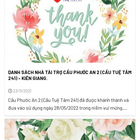
DANH SÁCH NHÀ TÀI TRỢ CẦU PHƯỚC AN 2 (CẦU TUỆ TÂM
241) – KIÊN GIANG.
23/11/2021
Cầu Phước An 2 (Cầu Tuệ Tâm 241) đã được khánh thành và
đưa vào sử dụng ngày 28/05/2022 trong niềm vui mừng,
phấn khởi và tràn ngập hạnh phúc của bà con nhân dân ấp
Thạnh An, xã Thạnh Lộc, huyện Giồng Riềng, tỉnh Kiên
Giang. Tổng kinh phí liên quan đến việc xây ...