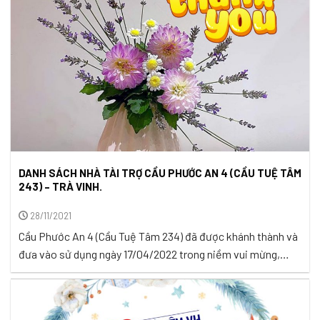
DANH SÁCH NHÀ TÀI TRỢ CẦU PHƯỚC AN 4 (CẦU TUỆ TÂM
243) – TRÀ VINH.
28/11/2021
Cầu Phước An 4 (Cầu Tuệ Tâm 234) đã được khánh thành và
đưa vào sử dụng ngày 17/04/2022 trong niềm vui mừng,
phấn khởi và tràn ngập hạnh phúc của bà con nhân dân ấp
Năng Nơn, xã Kim Hòa, huyện Cầu Ngang, tỉnh Trà Vinh.
Tổng kinh phí liên quan đến việc xây ...