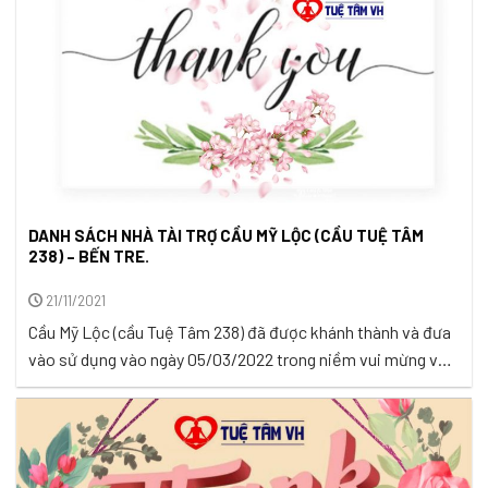
DANH SÁCH NHÀ TÀI TRỢ CẦU MỸ LỘC (CẦU TUỆ TÂM
238) – BẾN TRE.
21/11/2021
Cầu Mỹ Lộc (cầu Tuệ Tâm 238) đã được khánh thành và đưa
vào sử dụng vào ngày 05/03/2022 trong niềm vui mừng và
hạnh phúc của bà con nhân dân Ấp Mỹ Sơn Đông, xã Phú Mỹ,
huyện Mỏ Cày Bắc, tỉnh Bến Tre. Tổng kinh phí liên quan đến
việc xây cầu là ...