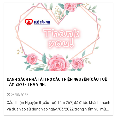
DANH SÁCH NHÀ TÀI TRỢ CẦU THIỆN NGUYỆN (CẦU TUỆ
TÂM 257) – TRÀ VINH.
24/01/2022
Cầu Thiện Nguyện 6 (cầu Tuệ Tâm 257) đã được khánh thành
và đưa vào sử dụng vào ngày /03/2022 trong niềm vui mừng
và hạnh phúc của bà con nhân dân ấp Năng Nơn, xã Kim