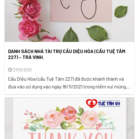
DANH SÁCH NHÀ TÀI TRỢ CẦU DIỆU HÒA (CẦU TUỆ TÂM
227) – TRÀ VINH.
27/10/2021
Cầu Diệu Hòa (cầu Tuệ Tâm 227) đã được khánh thành và
đưa vào sử dụng vào ngày 18/11/2021 trong niềm vui mừng
và hạnh phúc của bà con nhân dân Ấp Rạch Dừa, xã Đại
Phước, huyện Càng Long, tỉnh Trà Vinh. Tổng kinh phí liên
quan đến việc xây cầu là 66.800.000 VNĐ. ...