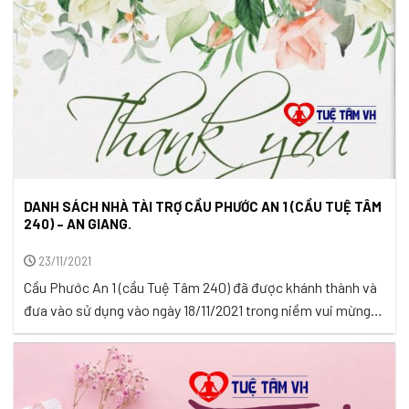
DANH SÁCH NHÀ TÀI TRỢ CẦU PHƯỚC AN 1 (CẦU TUỆ TÂM
240) – AN GIANG.
23/11/2021
Cầu Phước An 1 (cầu Tuệ Tâm 240) đã được khánh thành và
đưa vào sử dụng vào ngày 18/11/2021 trong niềm vui mừng
và hạnh phúc của bà con nhân dân Ấp Bình Hòa 2, xã Mỹ
Khánh, TP. Long Xuyên, tỉnh An Giang. Tổng kinh phí liên
quan đến việc xây cầu là ...