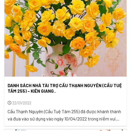
Nơn, xã Kim Hòa, huyện Cầu Ngang, tỉnh Trà Vinh. Tổng kinh
phí liên quan đến việc xây cầu ...
DANH SÁCH NHÀ TÀI TRỢ CẦU THẠNH NGUYÊN (CẦU TUỆ
TÂM 255) – KIÊN GIANG..
22/01/2022
Cầu Thạnh Nguyên (Cầu Tuệ Tâm 255) đã được khánh thành
và đưa vào sử dụng vào ngày 10/04/2022 trong niềm vui
mừng và hạnh phúc của bà con nhân dân Thạnh Nguyên, xã