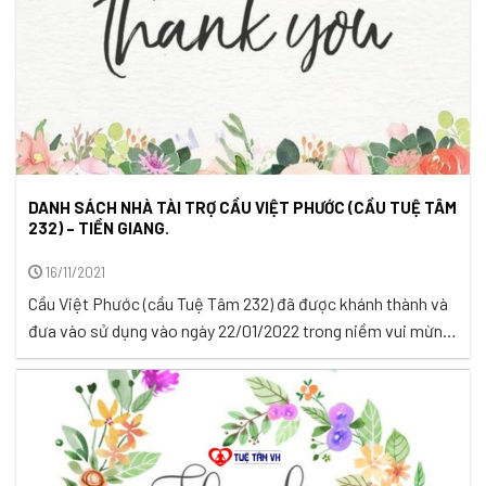
DANH SÁCH NHÀ TÀI TRỢ CẦU VIỆT PHƯỚC (CẦU TUỆ TÂM
232) – TIỀN GIANG.
16/11/2021
Cầu Việt Phước (cầu Tuệ Tâm 232) đã được khánh thành và
đưa vào sử dụng vào ngày 22/01/2022 trong niềm vui mừng
và hạnh phúc của bà con nhân dân Ấp 2, xã Thạnh Tân,
huyện Tân Phước, tỉnh Tiền Giang. Tổng kinh phí liên quan
đến việc xây cầu là 235.050.000 VNĐ. Nhóm ...