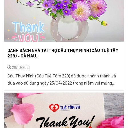
DANH SÁCH NHÀ TÀI TRỢ CẦU THỤY MINH (CẦU TUỆ TÂM
229) – CÀ MAU.
28/10/2021
Cầu Thụy Minh (Cầu Tuệ Tâm 229) đã được khánh thành và
đưa vào sử dụng ngày 23/04/2022 trong niềm vui mừng,
phấn khởi và tràn ngập hạnh phúc của bà con nhân dân ấp
Lê Giáo, xã Biển Bạch Đông, huyện Thới Bình, tỉnh Cà Mau.
Tổng kinh phí liên quan đến việc xây ...