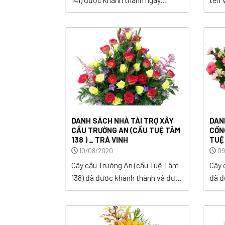
02/09/2020 tại Ấp Cầu Cống, xã
thàn
Nhuận Phú Tân, huyện Mỏ Cày
19/0
Bắc, tỉnh Bến Tre.Cây cầu khang
mỏi 
trang dài 14m, rộng 3,3m đã thay
Tín,
thế cây cầu bê tông cũ xuống cấp
trước đây, mang lại niềm vui cho
300 hộ dân ...
DANH SÁCH NHÀ TÀI TRỢ XÂY
DAN
CẦU TRƯỜNG AN (CẦU TUỆ TÂM
CỐN
138 ) _ TRÀ VINH
TUỆ 
10/08/2020
09
Cây cầu Trường An (cầu Tuệ Tâm
Cây 
138) đã đươc khánh thành và đưa
đã đ
vào sử dụng tại ấp 7A, xã An
sử d
Trường, huyện Càng Long, tỉnh Trà
Bá, 
Vinh ngày 03/10/2020. ...