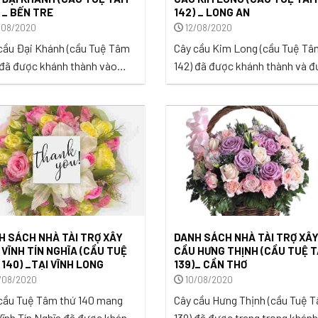
 _ BẾN TRE
142) _ LONG AN
/08/2020
12/08/2020
cầu Đại Khánh (cầu Tuệ Tâm
Cây cầu Kim Long (cầu Tuệ Tâ
 đã được khánh thành vào
142) đã được khánh thành và đ
 05/09/2020 trong niềm vui
vào sử dụng vào ngày
, hạnh phúc của bà con ấp
04/10/2020 trong niềm vui mừ
Đại, xã Khánh Thạnh Tân,
hạnh phúc của bà con ấp 1 xã
n Mỏ Cày Bắc, tỉnh Bến Tre.
Thủy Tây, huyện Thạnh Hóa, tỉ
Long An. ...
H SÁCH NHÀ TÀI TRỢ XÂY
DANH SÁCH NHÀ TÀI TRỢ XÂ
 VĨNH TÍN NGHĨA (CẦU TUỆ
CẦU HƯNG THỊNH (CẦU TUỆ 
 140) _TẠI VĨNH LONG
139)_ CẦN THƠ
/08/2020
10/08/2020
cầu Tuệ Tâm thứ 140 mang
Cây cầu Hưng Thịnh (cầu Tuệ 
Vĩnh Tín Nghĩa đã được khánh
139) đã được trang trọng khánh