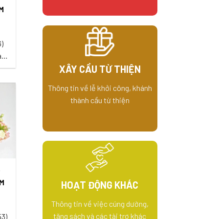
M
6)
ào
XÂY CẦU TỪ THIỆN
Thông tin về lễ khởi công, khánh
thành cầu từ thiện
...
Y
ÂM
HOẠT ĐỘNG KHÁC
Thông tin về việc cúng dường,
tặng sách và các tài trợ khác
53)