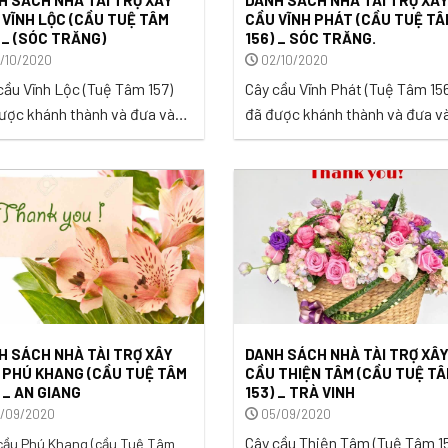
 VĨNH LỘC (CẦU TUỆ TÂM
CẦU VĨNH PHÁT (CẦU TUỆ TÂ
 _ (SÓC TRĂNG)
156) _ SÓC TRĂNG.
/10/2020
02/10/2020
cầu Vĩnh Lộc (Tuệ Tâm 157)
Cây cầu Vĩnh Phát (Tuệ Tâm 15
ược khánh thành và đưa vào
đã được khánh thành và đưa v
ụng trong sự vui mừng và
sử dụng tại Khóm Vĩnh Sử,
 phúc tại Khóm Vĩnh Sử,
Phường 3, TX. Ngã 5 , tỉnh Sóc
ng 3, Thị Xã Ngã Năm ,Tỉnh
Trăng 08/10/2020 trong sự vui
Trăng vào ngày 23/12/2020.
mừng và phấn khởi của bà con. 
 SÁCH NHÀ TÀI TRỢ XÂY
DANH SÁCH NHÀ TÀI TRỢ XÂ
 PHÚ KHANG (CẦU TUỆ TÂM
CẦU THIỆN TÂM (CẦU TUỆ T
 _ AN GIANG
153) _ TRÀ VINH
/09/2020
05/09/2020
Cây cầu Thiện Tâm (Tuệ Tâm 1
cầu Phú Khang (cầu Tuệ Tâm