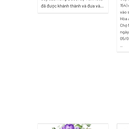
154)
đã được khánh thành và đưa vào
vào 
sử dụng tại Ấp 4, xã Thới Hưng,
Hòa 
huyện Cờ Đỏ, TP Cần Thơ vào
Chợ 
ngày 28/11/2020 ...
ngày
05/0
...