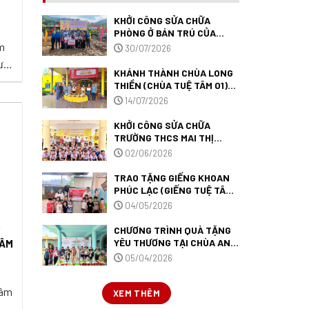
KHỞI CÔNG SỬA CHỮA
PHÒNG Ở BÁN TRÚ CỦA
TRƯỜNG PTDTBT TIỂU HỌC
m
30/07/2026
MƯỜNG ANH (TRƯỜNG TUỆ
ưa
TÂM 09) TẠI TỈNH ĐIỆN
KHÁNH THÀNH CHÙA LONG
BIÊN.
THIỀN (CHÙA TUỆ TÂM 01)
TẠI TỈNH VĨNH LONG.
ng,
14/07/2026
KHỞI CÔNG SỬA CHỮA
nh
TRƯỜNG THCS MAI THỊ
HỒNG HẠNH (TRƯỜNG TUỆ
02/06/2026
TÂM 007) TẠI TỈNH AN
GIANG.
TRAO TẶNG GIẾNG KHOAN
PHÚC LẠC (GIẾNG TUỆ TÂM
52) ĐẾN TRƯỜNG MẦM NON
04/05/2026
MƯỜNG ANH TẠI TỈNH ĐIỆN
BIÊN.
CHƯƠNG TRÌNH QUÀ TẶNG
Y
YÊU THƯƠNG TẠI CHÙA AN
TÂM
LẠC – ĐÀ LẠT.
05/04/2026
Tâm
XEM THÊM