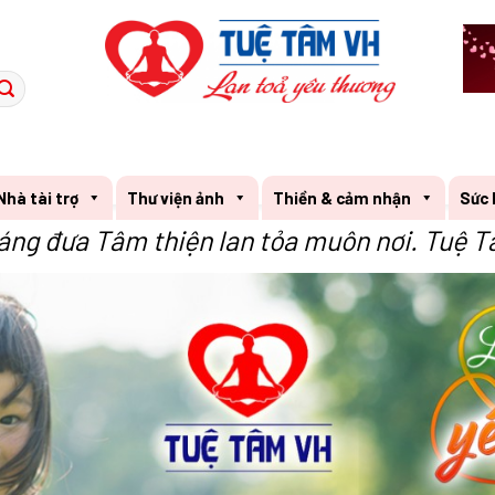
Nhà tài trợ
Thư viện ảnh
Thiền & cảm nhận
Sức 
áng đưa Tâm thiện lan tỏa muôn nơi. Tuệ T