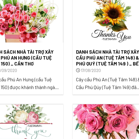
tỉnh Bến Tre vào ngày
02/09/2020. ...
H SÁCH NHÀ TÀI TRỢ XÂY
DANH SÁCH NHÀ TÀI TRỢ XÂ
 PHÚ AN HƯNG (CẦU TUỆ
CẦU PHÚ AN (TUỆ TÂM 148) &
 150) _ CẦN THƠ
PHÚ QUÝ (TUỆ TÂM 149 ) _ B
TRE.
/09/2020
17/08/2020
cầu Phú An Hưng (cầu Tuệ
Cây cầu Phú An (Tuệ Tâm 148) 
150) được khánh thành ngày
Cầu Phú Qúy (Tuệ Tâm 149) đã
0/2020 tại ấp 5, xã Thới
được khánh thành và đưa vào 
, huyện Cờ Đỏ, thành phố
dụng tại ấp Cầu Cồng, xã Nhuậ
hơ. ...
Phú Tân, huyện Mỏ Cày Bắc, tỉ
Bến Tre vào ngày 26/09/2020. .