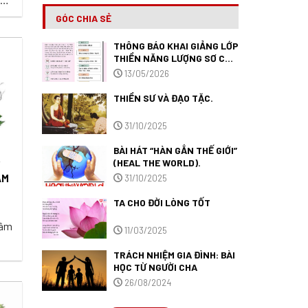
ấp
GÓC CHIA SẺ
yện
THÔNG BÁO KHAI GIẢNG LỚP
y
THIỀN NĂNG LƯỢNG SƠ CẤP
oan
1.
13/05/2026
THIỀN SƯ VÀ ĐẠO TẶC.
31/10/2025
BÀI HÁT “HÀN GẮN THẾ GIỚI”
(HEAL THE WORLD).
Y
ÂM
31/10/2025
TA CHO ĐỜI LÒNG TỐT
Tâm
11/03/2025
TRÁCH NHIỆM GIA ĐÌNH: BÀI
,
HỌC TỪ NGƯỜI CHA
m,
26/08/2024