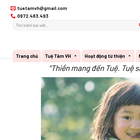
Tiếp
tuetamvh@gmail.com
tục
0972.483.493
tới
nội
dung
Trang chủ
Tuệ Tâm VH
Hoạt động từ thiện
"Thiền mang đến Tuệ. Tuệ s