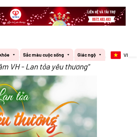
khỏe
Sắc màu cuộc sống
Giác ngộ
VI
âm VH - Lan tỏa yêu thương"