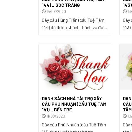
144) _ SÓC TRĂNG
143)
14/08/2020
13
Cây cầu Hùng Tiến (cầu Tuệ Tâm
Cây 
144) đã được khánh thành và đưa
143)
vào sử dụng vào ngày 27/9/2020
ngày
trong niềm vui mừng, hạnh phúc
mừng
khôn xiết của bà con khóm Vĩnh
Tài 
Mỹ, Phường 3, Thị xã Ngã 5, tỉnh
huyệ
Sóc Trăng. ...
...
DANH SÁCH NHÀ TÀI TRỢ XÂY
DAN
CẦU PHÚ NHUẬN (CẦU TUỆ TÂM
CẦU
141) _ BẾN TRE
TÂM
11/08/2020
10
Cây cầu Phú Nhuận (cầu Tuệ Tâm
Cây 
141) được khánh thành ngày
tên 