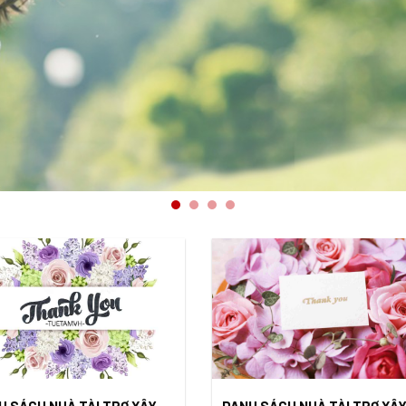
H SÁCH NHÀ TÀI TRỢ XÂY
DANH SÁCH NHÀ TÀI TRỢ XÂ