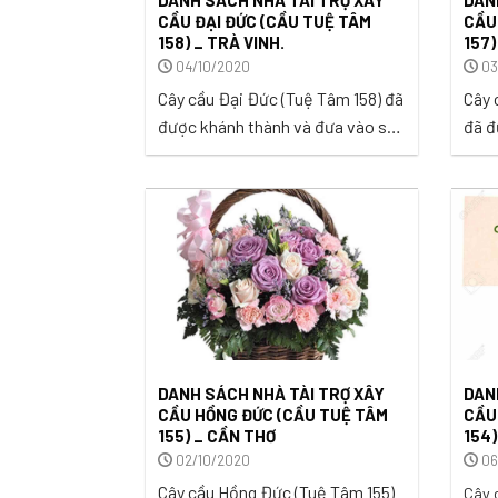
CẦU ĐẠI ĐỨC (CẦU TUỆ TÂM
CẦU
158) _ TRÀ VINH.
157)
04/10/2020
03
Cây cầu Đại Đức (Tuệ Tâm 158) đã
Cây 
được khánh thành và đưa vào sử
đã đ
dụng tại ấp Đại Đức, xã Đức Mỹ,
sử d
huyện Càng Long, tỉnh Trà Vinh
hạnh
vào ngày 27/09/2020. ...
Phườ
Sóc 
...
DANH SÁCH NHÀ TÀI TRỢ XÂY
DANH
CẦU HỒNG ĐỨC (CẦU TUỆ TÂM
CẦU
155) _ CẦN THƠ
154)
02/10/2020
06
Cây cầu Hồng Đức (Tuệ Tâm 155)
Cây 