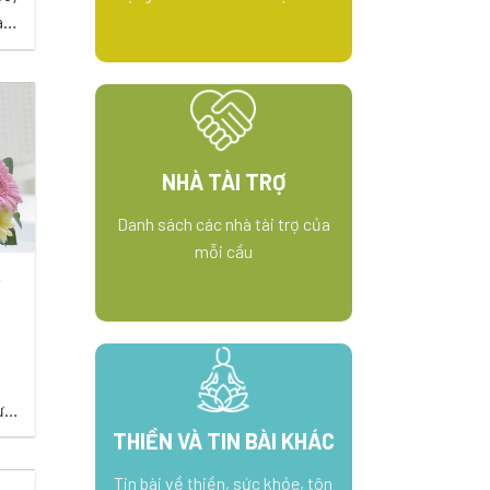
ào
ền
ng
Đ.
NHÀ TÀI TRỢ
t
Danh sách các nhà tài trợ của
mỗi cầu
Y
ưa
,
THIỀN VÀ TIN BÀI KHÁC
m,
Tin bài về thiền, sức khỏe, tôn