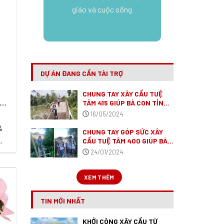
giáo và cuộc sống
DỰ ÁN ĐANG CẦN TÀI TRỢ
Y
CHUNG TAY XÂY CẦU TUỆ
ẾN
TÂM 415 GIÚP BÀ CON TỈNH
SÓC TRĂNG.
(ĐÃ VẬN ĐỘNG
16/05/2024
XONG)
&
CHUNG TAY GÓP SỨC XÂY
CẦU TUỆ TÂM 400 GIÚP BÀ
CON TỈNH LONG AN
(ĐÃ VẬN
24/01/2024
sử
ĐỘNG XONG)
n
nh
XEM THÊM
..
TIN MỚI NHẤT
KHỞI CÔNG XÂY CẦU TỪ