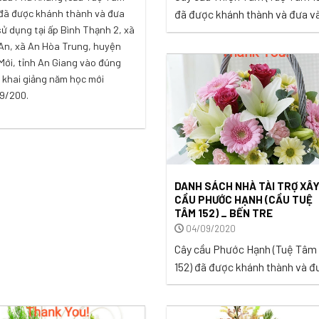
 đã được khánh thành và đưa
đã được khánh thành và đưa v
sử dụng tại ấp Bình Thạnh 2, xã
sử dụng tại ấp Cầu Cây, xã Huy
An, xã An Hòa Trung, huyện
Hội, huyện Càng Long, tỉnh Trà
Mới, tỉnh An Giang vào đúng
Vinh vào ngày 27/09/2020. Tổ
 khai giảng năm học mới
kinh phí liên quan đến việc xây
9/200.
cây cầu này là 109.200.000 VN
Nhóm Tuệ Tâm VH xin thay mặ
bà con gửi ...
DANH SÁCH NHÀ TÀI TRỢ XÂ
CẦU PHƯỚC HẠNH (CẦU TUỆ
TÂM 152) _ BẾN TRE
04/09/2020
Cây cầu Phước Hạnh (Tuệ Tâm
152) đã được khánh thành và đ
vào sử dụng tại ấp Phú Trạch 2
xã Cẩm Sơn, huyện Mỏ Cày Na