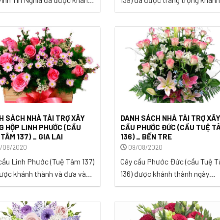
h và đưa vào sử dụng ngày
thành và đưa vào sử dụng tại 
9/2020. Cây là là niềm mong
thạnh Phú 1, xã Trung Hưng, hu
bấy lâu của bà con ấp Hiếu
Cờ Đỏ, thành phố Cần Thơ ngà
 xã Hiếu Nghĩa, huyện Vũng
30/09/2020 trong niềm hân h
Liêm, tỉnh Vĩnh Long. ...
của bà con và chính quyền địa
phương. ...
H SÁCH NHÀ TÀI TRỢ XÂY
DANH SÁCH NHÀ TÀI TRỢ XÂ
G HỘP LINH PHƯỚC (CẦU
CẦU PHƯỚC ĐỨC (CẦU TUỆ T
TÂM 137) _ GIA LAI
136) _ BẾN TRE
/08/2020
09/08/2020
cầu Linh Phước (Tuệ Tâm 137)
Cây cầu Phước Đức (cầu Tuệ 
ược khánh thành và đưa vào
136) được khánh thành ngày
ụng tại Làng Blút Róh, xã Al
08/08/2020 tại Ấp Phú Trạch 2
huyện Chư Sê, tỉnh Gia Lai
xã Cẩm Sơn, huyện Mỏ Cày Na
5/11/2020. ...
tỉnh Bến Tre ...