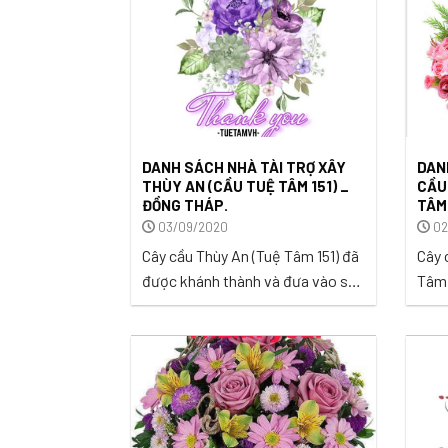
DANH SÁCH NHÀ TÀI TRỢ XÂY
DAN
THÙY AN (CẦU TUỆ TÂM 151) _
CẦU
ĐỒNG THÁP.
TÂM
03/09/2020
02
Cây cầu Thùy An (Tuệ Tâm 151) đã
Cây 
được khánh thành và đưa vào sử
Tâm 
dụng trong niềm hân hoan và
25/1
hạnh phúc của bà con Ấp 3, xã
Hưng
Bình Hàng Tây, huyện Cao Lãnh,
Cần T
Đồng Tháp vào ngày 24/10/2020.
...