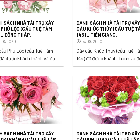
H SÁCH NHÀ TÀI TRỢ XÂY
DANH SÁCH NHÀ TÀI TRỢ XÂ
 PHÚ LỘC (CẦU TUỆ TÂM
CẦU KHÚC THỦY (CẦU TUỆ T
) _ ĐỒNG THÁP.
145) _ TIỀN GIANG.
/08/2020
15/08/2020
 Phú Lộc (cầu Tuệ Tâm
Cây cầu Khúc Thủy (cầu Tuệ T
 đã được khánh thành và đưa
144) đã được khánh thành và đ
sử dụng trong niềm hân
vào sử dụng trong niềm hân
, vui mừng của bà con ấp 3,
hoan, vui mừng của bà con ấp 
ình Hàng Trung, huyện Cao
Chánh, Xã Long Tiên, Huyện Ca
, Đồng Tháp vào ngày
Lậy, Tỉnh Tiền Giang vào ngày
/2020. ...
19/12/2020. ...
H SÁCH NHÀ TÀI TRỢ XÂY
DANH SÁCH NHÀ TÀI TRỢ XÂ
 ĐẠI KHÁNH (CẦU TUỆ TÂM
CẦU KIM LONG (CẦU TUỆ TÂM