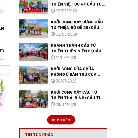
THIỆN VIỆT ÚC 4 ( CẦU TUỆ
TÂM 546 ) TẠI TÂY NINH.
03/08/2026
KHỞI CÔNG XÂY DỰNG CẦU
Y
TỪ THIỆN BỒ ĐỀ 26 (CẦU
ÂM
TUỆ TÂM 545) TẠI TỈNH TÂY
02/08/2026
NINH.
KHÁNH THÀNH CẦU TỪ
âm
THIỆN THIỆN NIỆM 6 (CẦU
TUỆ TÂM 527) TẠI TỈNH AN
ưa
01/08/2026
GIANG.
KHỞI CÔNG SỬA CHỮA
Mỹ
PHÒNG Ở BÁN TRÚ CỦA
TRƯỜNG PTDTBT TIỂU HỌC
i
30/07/2026
MƯỜNG ANH (TRƯỜNG TUỆ
TÂM 09) TẠI TỈNH ĐIỆN
KHỞI CÔNG XÂY CẦU TỪ
BIÊN.
THIỆN THÁI BÌNH (CẦU TUỆ
TÂM 544) TẠI ĐỒNG THÁP.
26/07/2026
XEM THÊM
Y
TIN TỨC KHÁC