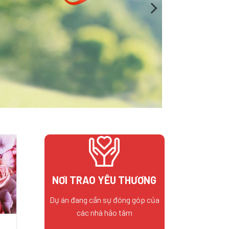
NƠI TRAO YÊU THƯƠNG
Dự án đang cần sự đóng góp của
các nhà hảo tâm
Y