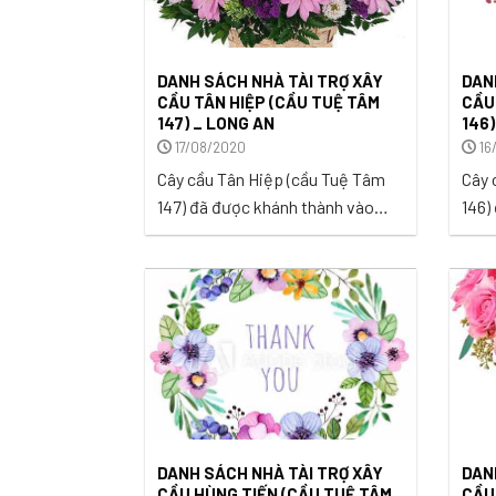
DANH SÁCH NHÀ TÀI TRỢ XÂY
DAN
CẦU TÂN HIỆP (CẦU TUỆ TÂM
CẦU
147) _ LONG AN
146
17/08/2020
16
Cây cầu Tân Hiệp (cầu Tuệ Tâm
Cây cầu
147) đã được khánh thành vào
146)
ngày 12/09/2020 trong niềm vui
vào 
mừng, hạnh phúc của bà con ấp
hoan
4, xã Tân Hiệp, huyện Thạnh Hóa,
xã B
tỉnh Long An.? ...
Lãnh
16/8
DANH SÁCH NHÀ TÀI TRỢ XÂY
DAN
CẦU HÙNG TIẾN (CẦU TUỆ TÂM
CẦU