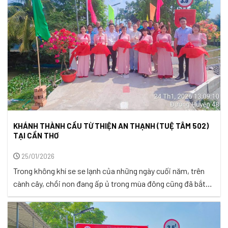
KHÁNH THÀNH CẦU TỪ THIỆN AN THẠNH (TUỆ TÂM 502)
TẠI CẦN THƠ
25/01/2026
Trong không khí se se lạnh của những ngày cuối năm, trên
cành cây, chồi non đang ấp ủ trong mùa đông cũng đã bắt
đầu hé nở nụ lộc tinh khôi, chào đón năm mới. Cũng như
thế, niềm hạnh phúc mới đang tràn ngập khắp ấp Long
Thạnh, xã Vĩnh Thạnh, thành phố ...