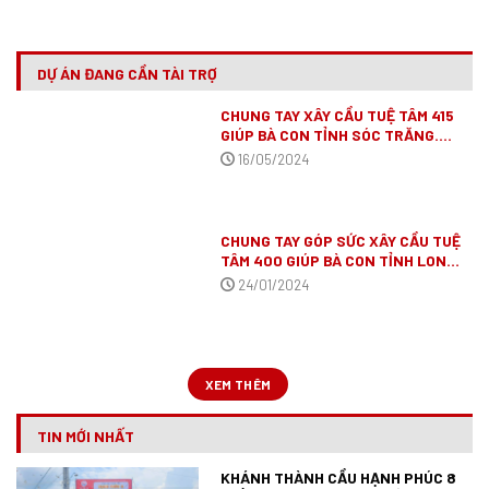
DỰ ÁN ĐANG CẦN TÀI TRỢ
CHUNG TAY XÂY CẦU TUỆ TÂM 415
GIÚP BÀ CON TỈNH SÓC TRĂNG.
(ĐÃ VẬN ĐỘNG XONG)
16/05/2024
CHUNG TAY GÓP SỨC XÂY CẦU TUỆ
TÂM 400 GIÚP BÀ CON TỈNH LONG
AN
(ĐÃ VẬN ĐỘNG XONG)
24/01/2024
XEM THÊM
TIN MỚI NHẤT
KHÁNH THÀNH CẦU HẠNH PHÚC 8