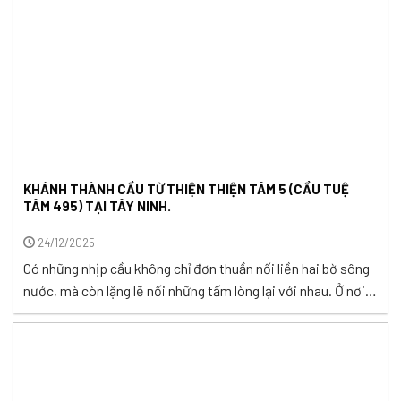
KHÁNH THÀNH CẦU TỪ THIỆN THIỆN TÂM 5 (CẦU TUỆ
TÂM 495) TẠI TÂY NINH.
24/12/2025
Có những nhịp cầu không chỉ đơn thuần nối liền hai bờ sông
nước, mà còn lặng lẽ nối những tấm lòng lại với nhau. Ở nơi
miền quê còn nhiều con đường bị ngăn cách như xã Hòa
Khánh, tỉnh Tây Ninh, mỗi cây cầu mới được dựng lên đều
chất chứa trong đó ...