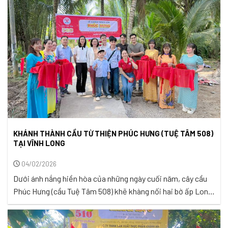
cột mốc ý nghĩa trên hành trình gieo duyên lành, ...
KHÁNH THÀNH CẦU TỪ THIỆN PHÚC HƯNG (TUỆ TÂM 508)
TẠI VĨNH LONG
04/02/2026
Dưới ánh nắng hiền hòa của những ngày cuối năm, cây cầu
Phúc Hưng (cầu Tuệ Tâm 508) khẽ khàng nối hai bờ ấp Long
Sơn, xã Nhị Long, tỉnh Vĩnh Long, như nối thêm một nhịp
thương yêu giữa người với người. Tên cầu Phúc Hưng mang ý