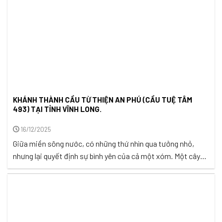
KHÁNH THÀNH CẦU TỪ THIỆN AN PHÚ (CẦU TUỆ TÂM
493) TẠI TỈNH VĨNH LONG.
16/12/2025
Giữa miền sông nước, có những thứ nhìn qua tưởng nhỏ,
nhưng lại quyết định sự bình yên của cả một xóm. Một cây
cầu nhỏ là nhịp nối với hơn chục mét bê tông bắc ngang con
rạch, lại là cây cầu nối nhịp mưu sinh, là lối đến trường của
trẻ nhỏ, là ...