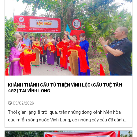
động vừa thơ mộng. Trong ...
KHÁNH THÀNH CẦU TỪ THIỆN VĨNH LỘC (CẦU TUỆ TÂM
492) TẠI VĨNH LONG.
09/02/2026
Thời gian lặng lẽ trôi qua, trên những dòng kênh hiền hòa
của miền sông nước Vĩnh Long, có những cây cầu đã gánh
trên mình không chỉ bước chân mưu sinh, mà còn cả nỗi
nhọc nhằn của bao phận người. Tiếp xúc hàng ngày với