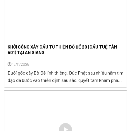
KHỞI CÔNG XÂY CẦU TỪ THIỆN BỒ ĐỀ 20 (CẦU TUỆ TÂM
501) TẠI AN GIANG
18/11/2025
Dưới gốc cây Bồ Đề linh thiêng, Đức Phật sau nhiều năm tìm
đạo đã bước vào thiền định sâu sắc, quyết tâm khám phá
chân lý về khổ đau và con đường giải thoát. Từ đó Cây Bồ
Đề trở thành biểu tượng cho sự giác ngộ, nhắc nhở rằng mọi
khổ đau đều ...