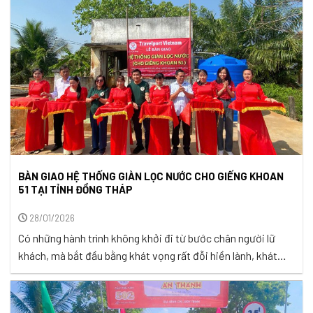
BÀN GIAO HỆ THỐNG GIÀN LỌC NƯỚC CHO GIẾNG KHOAN
51 TẠI TỈNH ĐỒNG THÁP
28/01/2026
Có những hành trình không khởi đi từ bước chân người lữ
khách, mà bắt đầu bằng khát vọng rất đỗi hiền lành, khát
vọng có được một nguồn nước sạch để nuôi dưỡng cuộc
sống mỗi ngày. Ở miền Tây, nơi sông rạch chằng chịt ôm lấy
từng xóm nhỏ, nước không chỉ là ...