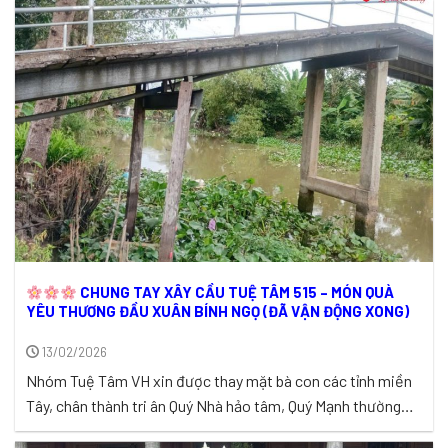
vẫn có những tấm lòng lặng lẽ thu xếp thời gian, gác lại ...
CHUNG TAY XÂY CẦU TUỆ TÂM 515 – MÓN QUÀ
YÊU THƯƠNG ĐẦU XUÂN BÍNH NGỌ (ĐÃ VẬN ĐỘNG XONG)
13/02/2026
Nhóm Tuệ Tâm VH xin được thay mặt bà con các tỉnh miền
Tây, chân thành tri ân Quý Nhà hảo tâm, Quý Mạnh thường
quân và Anh Chị Em bạn bè thiện nguyện gần xa đã đồng