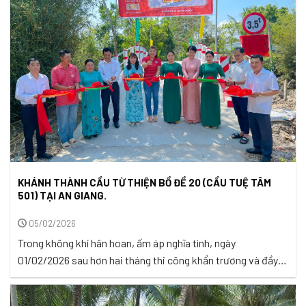
Tây Ninh lại ...
KHÁNH THÀNH CẦU TỪ THIỆN BỒ ĐỀ 20 (CẦU TUỆ TÂM
501) TẠI AN GIANG.
05/02/2026
Trong không khí hân hoan, ấm áp nghĩa tình, ngày
01/02/2026 sau hơn hai tháng thi công khẩn trương và đầy
trách nhiệm, cầu Bồ Đề 20 (cầu Tuệ Tâm 501) tại tỉnh An
Giang đã chính thức được khánh thành, đánh dấu thêm một