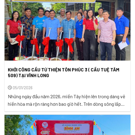
KHỞI CÔNG CẦU TỪ THIỆN TÔN PHÚC 3 ( CẦU TUỆ TÂM
509) TẠI VĨNH LONG
05/01/2026
Những ngày đầu năm 2026, miền Tây hiện lên trong dáng vẻ
hiền hòa mà rộn ràng hơn bao giờ hết. Trên dòng sông lấp
lánh nắng xuân, ghe xuồng xuôi ngược mang theo tiếng cười
giòn tan của bà con. Hai bên bờ, hàng dừa nước nghiêng
mình soi bóng, cờ hoa rực rỡ ...