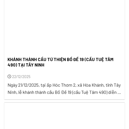
KHÁNH THÀNH CẦU TỪ THIỆN BỒ ĐỀ 19 (CẦU TUỆ TÂM
490) TẠI TÂY NINH
22/12/2025
Ngày 21/12/2025, tại ấp Hóc Thơm 2, xã Hòa Khánh, tỉnh Tây
Ninh, lễ khánh thành cầu Bồ Đề 19 (cầu Tuệ Tâm 490) diễn ra
trong bầu không khí hân hoan và lắng đọng. Đây là thời điểm
những ngày cuối năm 2025. Giữa khoảnh khắc chuyển mình
ấy của đất trời, một cây ...