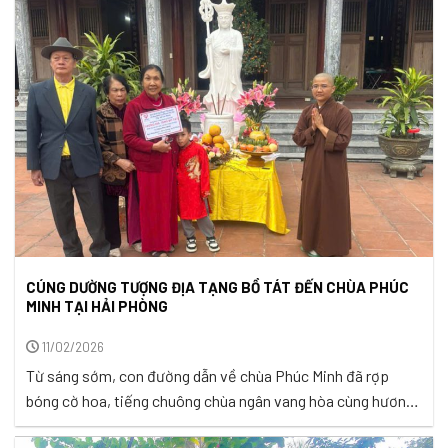
hành cùng nhóm xây dựng hơn 500 cây cầu yêu thương trong
suốt hành trình vừa qua. ...
CÚNG DƯỜNG TƯỢNG ĐỊA TẠNG BỒ TÁT ĐẾN CHÙA PHÚC
MINH TẠI HẢI PHÒNG
11/02/2026
Từ sáng sớm, con đường dẫn về chùa Phúc Minh đã rợp
bóng cờ hoa, tiếng chuông chùa ngân vang hòa cùng hương
trầm lan tỏa dịu nhẹ trong gió. Người dân ai nấy đều hân