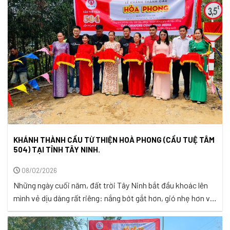
những cây cầu gánh nặng lo toan ấy, ...
KHÁNH THÀNH CẦU TỪ THIỆN HOÀ PHONG (CẦU TUỆ TÂM
504) TẠI TỈNH TÂY NINH.
08/02/2026
Những ngày cuối năm, đất trời Tây Ninh bắt đầu khoác lên
mình vẻ dịu dàng rất riêng: nắng bớt gắt hơn, gió nhẹ hơn và
lòng người cũng rộn ràng hơn theo từng ngày Tết đang đến
gần. Thời điểm này, bà con ấp Mỏ Vẹt, xã Bình Thành , tỉnh