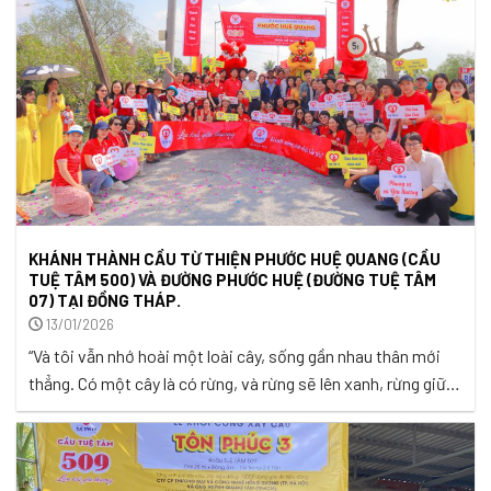
KHÁNH THÀNH CẦU TỪ THIỆN PHƯỚC HUỆ QUANG (CẦU
TUỆ TÂM 500) VÀ ĐƯỜNG PHƯỚC HUỆ (ĐƯỜNG TUỆ TÂM
07) TẠI ĐỒNG THÁP.
13/01/2026
“Và tôi vẫn nhớ hoài một loài cây, sống gần nhau thân mới
thẳng. Có một cây là có rừng, và rừng sẽ lên xanh, rừng giữ
đất quê hương. … Chân lý thuộc về mọi người, không chịu
sống đời nhỏ nhoi. Xin hát về bạn bè tôi, những người sống
vì mọi người…” ...