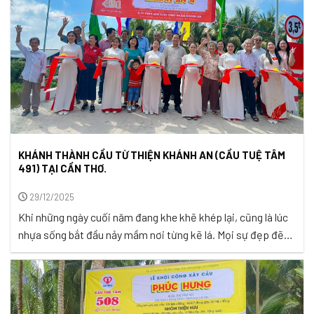
KHÁNH THÀNH CẦU TỪ THIỆN KHÁNH AN (CẦU TUỆ TÂM
491) TẠI CẦN THƠ.
29/12/2025
Khi những ngày cuối năm đang khe khẽ khép lại, cũng là lúc
nhựa sống bắt đầu nảy mầm nơi từng kẽ lá. Mọi sự đẹp đẽ
trên đời vốn vẫn luôn hiện hữu, chỉ là chúng chọn hóa thân
vào những mùa khác nhau của sự sinh trưởng. Để rồi ta
nhận ra rằng, ...