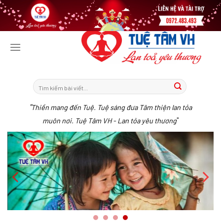
Tiếp
tục
tới
nội
dung
"
Thiền mang đến Tuệ. Tuệ sáng đưa Tâm thiện lan tỏa
"
muôn nơi. Tuệ Tâm VH - Lan tỏa yêu thương