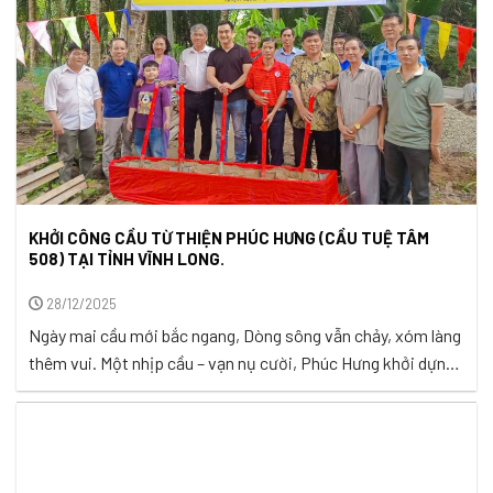
KHỞI CÔNG CẦU TỪ THIỆN PHÚC HƯNG (CẦU TUỆ TÂM
508) TẠI TỈNH VĨNH LONG.
28/12/2025
Ngày mai cầu mới bắc ngang, Dòng sông vẫn chảy, xóm làng
thêm vui. Một nhịp cầu – vạn nụ cười, Phúc Hưng khởi dựng,
đất trời nở hoa Giữa miền quê hiền hòa ấp Long Sơn, xã Nhị
Long, tỉnh Vĩnh Long, nhịp sống lặng lẽ trôi theo dòng chảy
của những con rạch ...