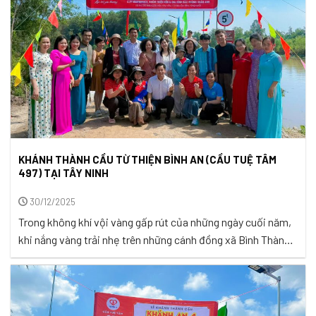
KHÁNH THÀNH CẦU TỪ THIỆN BÌNH AN (CẦU TUỆ TÂM
497) TẠI TÂY NINH
30/12/2025
Trong không khí vội vàng gấp rút của những ngày cuối năm,
khi nắng vàng trải nhẹ trên những cánh đồng xã Bình Thành,
tỉnh Tây Ninh, một niềm hạnh phúc lớn lao đã lan tỏa khắp
xóm làng. Ngày 28/12/2025, cầu Bình An (Tuệ Tâm 497)
chính thức được khánh thành trong tiếng cười ...