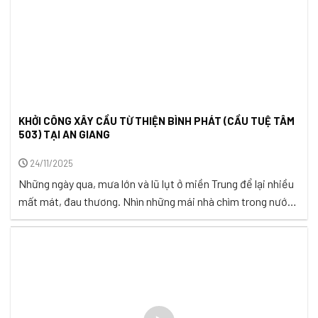
KHỞI CÔNG XÂY CẦU TỪ THIỆN BÌNH PHÁT (CẦU TUỆ TÂM
503) TẠI AN GIANG
24/11/2025
Những ngày qua, mưa lớn và lũ lụt ở miền Trung để lại nhiều
mất mát, đau thương. Nhìn những mái nhà chìm trong nước,
những phận người chật vật giữa dòng, ai cũng thấy lòng thắt
lại. Ở những nơi bình yên hơn, nhiều tấm lòng đã hướng về
người gặp nạn: người góp ...