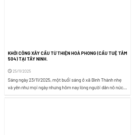
KHỞI CÔNG XÂY CẦU TỪ THIỆN HOÀ PHONG (CẦU TUỆ TÂM
504) TẠI TÂY NINH.
25/11/2025
Sáng ngày 23/11/2025, một buổi sáng ở xã Bình Thành nhẹ
và yên như mọi ngày nhưng hôm nay lòng người dân nô nức
khác hẳn. Bên dòng kênh nhỏ ấp 61, bà con đứng nhìn về vị
trí cây cầu gỗ cũ, gắn bó với nhiều năm qua lại. Cầu gỗ ấy,
bao năm ...