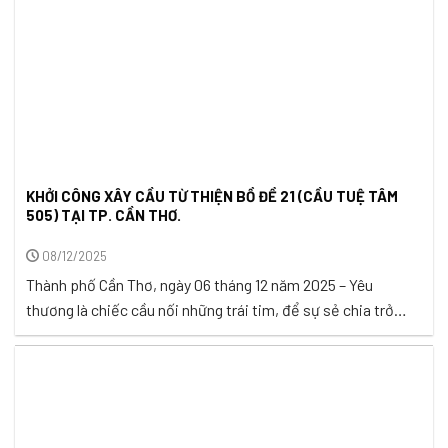
KHỞI CÔNG XÂY CẦU TỪ THIỆN BỒ ĐỀ 21 (CẦU TUỆ TÂM
505) TẠI TP. CẦN THƠ.
08/12/2025
Thành phố Cần Thơ, ngày 06 tháng 12 năm 2025 – Yêu
thương là chiếc cầu nối những trái tim, để sự sẻ chia trở
thành dòng phù sa bồi đắp, mang lại sự trù phú và an lành
cho cuộc sống. Giữa buổi sớm mai chan hòa, rạng ngời,
không khí tại Ấp Thới ...