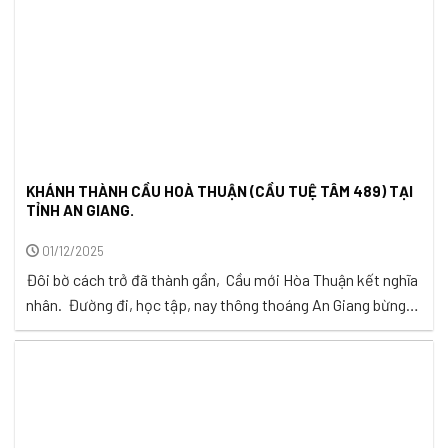
KHÁNH THÀNH CẦU HOÀ THUẬN (CẦU TUỆ TÂM 489) TẠI
TỈNH AN GIANG.
01/12/2025
Đôi bờ cách trở đã thành gần, Cầu mới Hòa Thuận kết nghĩa
nhân. Đường đi, học tập, nay thông thoáng An Giang bừng
sáng những mùa xuân. Chiều ngày 29 tháng 11 năm 2025,
một ngày rạng rỡ giữa mùa màng bội thu của An Giang, trái
tim của hàng trăm hộ dân xã ...