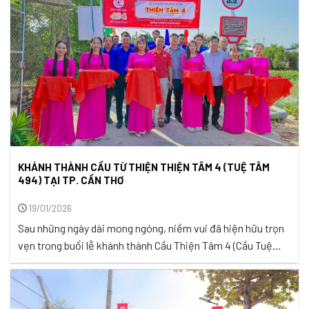
KHÁNH THÀNH CẦU TỪ THIỆN THIỆN TÂM 4 (TUỆ TÂM
494) TẠI TP. CẦN THƠ
19/01/2026
Sau những ngày dài mong ngóng, niềm vui đã hiện hữu trọn
vẹn trong buổi lễ khánh thành Cầu Thiện Tâm 4 (Cầu Tuệ
Tâm 494), diễn ra vào ngày 18/01/2026 tại ấp Thạnh Hưng,
xã Cờ Đỏ, TP. Cần Thơ. Buổi sáng hôm ấy, nụ cười bà con
rạng rỡ hơn thường ngày, ánh ...