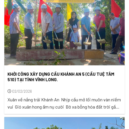
nghĩa phúc lành và hưng thịnh ...
KHỞI CÔNG XÂY DỰNG CẦU KHÁNH AN 5 (CẦU TUỆ TÂM
510) TẠI TỈNH VĨNH LONG.
02/02/2026
Xuân về nắng trải Khánh An Nhịp cầu mở lối muôn vàn niềm
vui Gió xuân hong ấm nụ cười Bờ xa bỗng hóa đất trời gần
hơn Mỗi độ Tết đến, xuân về, khi đất trời khẽ chuyển mình
trong sắc nắng dịu dàng và những làn gió mới mang theo
hương mùa xuân, ...