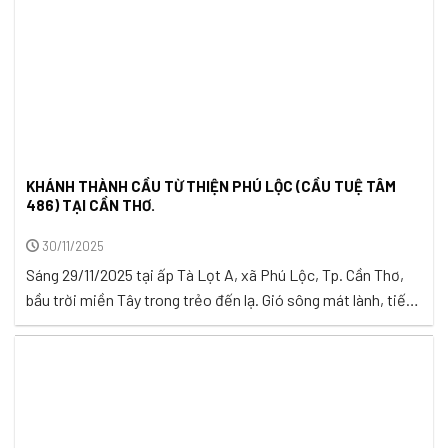
KHÁNH THÀNH CẦU TỪ THIỆN PHÚ LỘC (CẦU TUỆ TÂM
486) TẠI CẦN THƠ.
30/11/2025
Sáng 29/11/2025 tại ấp Tà Lọt A, xã Phú Lộc, Tp. Cần Thơ,
bầu trời miền Tây trong trẻo đến lạ. Gió sông mát lành, tiếng
trẻ con ríu rít gọi nhau, những đám mây mỏng trôi yên bình…
Một buổi sáng tưởng như bình thường, nhưng lại mang dấu
mốc ý nghĩa đối với ...