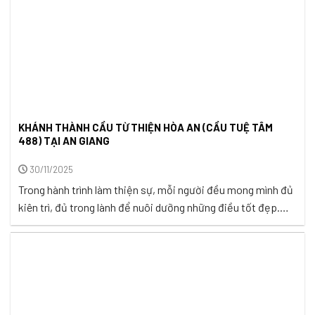
KHÁNH THÀNH CẦU TỪ THIỆN HÒA AN (CẦU TUỆ TÂM
488) TẠI AN GIANG
30/11/2025
Trong hành trình làm thiện sự, mỗi người đều mong mình đủ
kiên trì, đủ trong lành để nuôi dưỡng những điều tốt đẹp.
Những việc thiện được gieo bằng tâm chân thật, qua thời
gian sẽ lắng lại thành sự an ổn – giống như một hạt mầm nhỏ
bé, âm thầm vượt qua ...