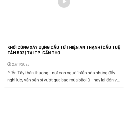
KHỞI CÔNG XÂY DỰNG CẦU TỪ THIỆN AN THẠNH (CẦU TUỆ
TÂM 502) TẠI TP. CẦN THƠ
23/11/2025
Miền Tây thân thương – nơi con người hiền hòa nhưng đầy
nghị lực, vẫn bền bỉ vượt qua bao mùa bão lũ – nay lại đón về
những ngày nắng đẹp của mùa thu. Nắng vàng trải nhẹ trên
dòng kênh, trên cánh đồng lúa trổ bông, và trên từng nụ cười
mộc mạc ...