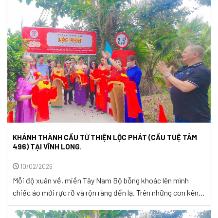
hoan, gương mặt rạng ngời, tay chắp trước ngực với tấm
lòng thành kính khi đón mừng tôn tượng ...
KHÁNH THÀNH CẦU TỪ THIỆN LỘC PHÁT (CẦU TUỆ TÂM
496) TẠI VĨNH LONG.
10/02/2026
Mỗi độ xuân về, miền Tây Nam Bộ bỗng khoác lên mình
chiếc áo mới rực rỡ và rộn ràng đến lạ. Trên những con kênh
uốn lượn, ghe xuồng chở đầy hoa mai, hoa cúc, dưa hấu…
nối nhau xuôi ngược, tạo nên bức tranh sông nước vừa sống