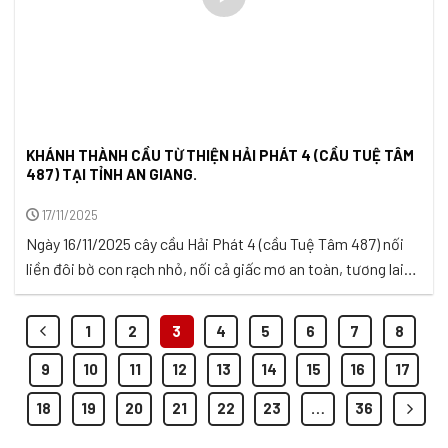
KHÁNH THÀNH CẦU TỪ THIỆN HẢI PHÁT 4 (CẦU TUỆ TÂM
487) TẠI TỈNH AN GIANG.
17/11/2025
Ngày 16/11/2025 cây cầu Hải Phát 4 (cầu Tuệ Tâm 487) nối
liền đôi bờ con rạch nhỏ, nối cả giấc mơ an toàn, tương lai
học hành, và hy vọng về một ngày mai tươi sáng hơn cho
thế hệ sau đã chính thức được khánh thành và đưa vào sử
1
2
3
4
5
6
7
8
dụng. Buổi lễ ...
9
10
11
12
13
14
15
16
17
18
19
20
21
22
23
…
36