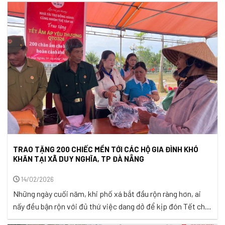
nhịp cầu… Sáng ngày 26 tháng 02 năm 2026, trên mảnh đất
Thạnh Lợi hiền hòa của xã Thạnh Hưng, ...
TRAO TẶNG 200 CHIẾC MỀN TỚI CÁC HỘ GIA ĐÌNH KHÓ
KHĂN TẠI XÃ DUY NGHĨA, TP ĐÀ NẴNG
14/02/2026
Những ngày cuối năm, khi phố xá bắt đầu rộn ràng hơn, ai
nấy đều bận rộn với đủ thứ việc dang dở để kịp đón Tết cho
tròn vẹn, thì ở một góc nhỏ của xã Duy Nghĩa, TP. Đà Nẵng,