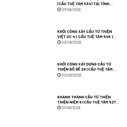
(CẦU TUỆ TÂM 534) TẠI TỈNH
ĐỒNG THÁP.
07/08/2026
KHỞI CÔNG XÂY CẦU TỪ THIỆN
VIỆT ÚC 4 ( CẦU TUỆ TÂM 546 )
TẠI TÂY NINH.
03/08/2026
KHỞI CÔNG XÂY DỰNG CẦU TỪ
THIỆN BỒ ĐỀ 26 (CẦU TUỆ TÂM
545) TẠI TỈNH TÂY NINH.
02/08/2026
KHÁNH THÀNH CẦU TỪ THIỆN
THIỆN NIỆM 6 (CẦU TUỆ TÂM 527)
TẠI TỈNH AN GIANG.
01/08/2026