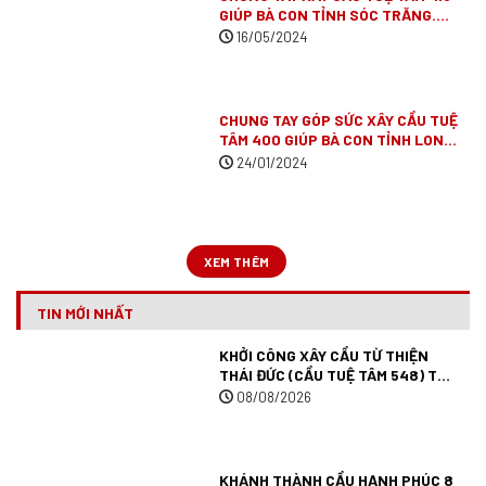
GIÚP BÀ CON TỈNH SÓC TRĂNG.
(ĐÃ VẬN ĐỘNG XONG)
16/05/2024
CHUNG TAY GÓP SỨC XÂY CẦU TUỆ
TÂM 400 GIÚP BÀ CON TỈNH LONG
AN
(ĐÃ VẬN ĐỘNG XONG)
24/01/2024
XEM THÊM
TIN MỚI NHẤT
KHỞI CÔNG XÂY CẦU TỪ THIỆN
THÁI ĐỨC (CẦU TUỆ TÂM 548) TẠI
ĐỒNG THÁP.
08/08/2026
KHÁNH THÀNH CẦU HẠNH PHÚC 8