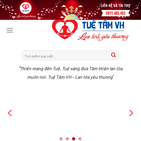
Tiếp
tục
tới
nội
dung
"
Thiền mang đến Tuệ. Tuệ sáng đưa Tâm thiện lan tỏa
"
muôn nơi. Tuệ Tâm VH - Lan tỏa yêu thương