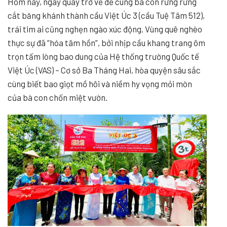
Hôm nay, ngày quay trở về để cùng bà con rưng rưng
cắt băng khánh thành cầu Việt Úc 3 (cầu Tuệ Tâm 512),
trái tim ai cũng nghẹn ngào xúc động. Vùng quê nghèo
thực sự đã “hóa tâm hồn”, bởi nhịp cầu khang trang ôm
trọn tấm lòng bao dung của Hệ thống trường Quốc tế
Việt Úc (VAS) – Cơ sở Ba Tháng Hai, hòa quyện sâu sắc
cùng biết bao giọt mồ hôi và niềm hy vọng mỏi mòn
của bà con chốn miệt vườn.