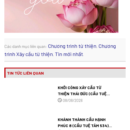
Chương trình từ thiện
Chương
Các danh mục liên quan:
,
trình Xây cầu từ thiện
Tin mới nhất
,
.
TIN TỨC LIÊN QUAN
KHỞI CÔNG XÂY CẦU TỪ
THIỆN THÁI ĐỨC (CẦU TUỆ
TÂM 548) TẠI ĐỒNG THÁP.
08/08/2026
KHÁNH THÀNH CẦU HẠNH
PHÚC 8 (CẦU TUỆ TÂM 534)