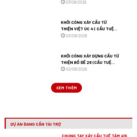
TẠI TỈNH ĐỒNG THÁP.
07/08/2026
KHỞI CÔNG XÂY CẦU TỪ
THIỆN VIỆT ÚC 4 ( CẦU TUỆ
TÂM 546 ) TẠI TÂY NINH.
03/08/2026
KHỞI CÔNG XÂY DỰNG CẦU TỪ
THIỆN BỒ ĐỀ 26 (CẦU TUỆ
TÂM 545) TẠI TỈNH TÂY NINH.
02/08/2026
XEM THÊM
DỰ ÁN ĐANG CẦN TÀI TRỢ
CHUNG TAY XÂY CẦU TUỆ TÂM 415