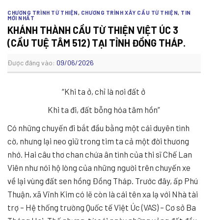
CHƯƠNG TRÌNH TỪ THIỆN
,
CHƯƠNG TRÌNH XÂY CẦU TỪ THIỆN
,
TIN
MỚI NHẤT
KHÁNH THÀNH CẦU TỪ THIỆN VIỆT ÚC 3
(CẦU TUỆ TÂM 512) TẠI TỈNH ĐỒNG THÁP.
Được đăng vào:
09/06/2026
“Khi ta ở, chỉ là nơi đất ở
Khi ta đi, đất bỗng hóa tâm hồn”
Có những chuyến đi bắt đầu bằng một cái duyên tình
cờ, nhưng lại neo giữ trong tim ta cả một đời thương
nhớ. Hai câu thơ chan chứa ân tình của thi sĩ Chế Lan
Viên như nói hộ lòng của những người trên chuyến xe
về lại vùng đất sen hồng Đồng Tháp. Trước đây, ấp Phú
Thuận, xã Vĩnh Kim có lẽ còn là cái tên xa lạ với Nhà tài
trợ – Hệ thống trường Quốc tế Việt Úc (VAS) – Cơ sở Ba