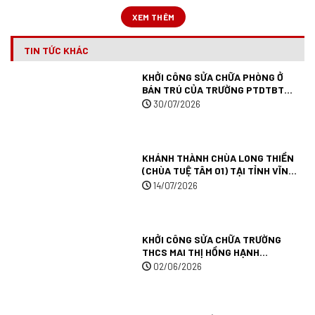
XEM THÊM
TIN TỨC KHÁC
KHỞI CÔNG SỬA CHỮA PHÒNG Ở
BÁN TRÚ CỦA TRƯỜNG PTDTBT
TIỂU HỌC MƯỜNG ANH (TRƯỜNG
30/07/2026
TUỆ TÂM 09) TẠI TỈNH ĐIỆN BIÊN.
KHÁNH THÀNH CHÙA LONG THIỀN
(CHÙA TUỆ TÂM 01) TẠI TỈNH VĨNH
LONG.
14/07/2026
KHỞI CÔNG SỬA CHỮA TRƯỜNG
THCS MAI THỊ HỒNG HẠNH
(TRƯỜNG TUỆ TÂM 007) TẠI TỈNH
02/06/2026
AN GIANG.