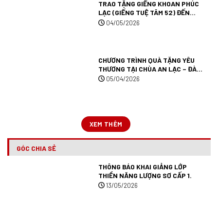
TRAO TẶNG GIẾNG KHOAN PHÚC
LẠC (GIẾNG TUỆ TÂM 52) ĐẾN
TRƯỜNG MẦM NON MƯỜNG ANH
04/05/2026
TẠI TỈNH ĐIỆN BIÊN.
CHƯƠNG TRÌNH QUÀ TẶNG YÊU
THƯƠNG TẠI CHÙA AN LẠC – ĐÀ
LẠT.
05/04/2026
XEM THÊM
GÓC CHIA SẺ
THÔNG BÁO KHAI GIẢNG LỚP
THIỀN NĂNG LƯỢNG SƠ CẤP 1.
13/05/2026