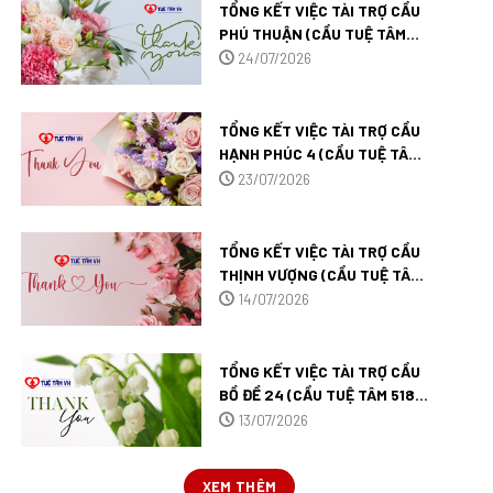
TỔNG KẾT VIỆC TÀI TRỢ CẦU
PHÚ THUẬN (CẦU TUỆ TÂM
526) TẠI VĨNH LONG.
24/07/2026
TỔNG KẾT VIỆC TÀI TRỢ CẦU
HẠNH PHÚC 4 (CẦU TUỆ TÂM
525) TẠI CẦN THƠ.
23/07/2026
TỔNG KẾT VIỆC TÀI TRỢ CẦU
THỊNH VƯỢNG (CẦU TUỆ TÂM
522) TẠI CÀ MAU.
14/07/2026
TỔNG KẾT VIỆC TÀI TRỢ CẦU
BỒ ĐỀ 24 (CẦU TUỆ TÂM 518)
TẠI AN GIANG.
13/07/2026
XEM THÊM