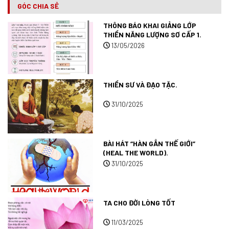
GÓC CHIA SẺ
THÔNG BÁO KHAI GIẢNG LỚP
THIỀN NĂNG LƯỢNG SƠ CẤP 1.
13/05/2026
THIỀN SƯ VÀ ĐẠO TẶC.
31/10/2025
BÀI HÁT “HÀN GẮN THẾ GIỚI”
(HEAL THE WORLD).
31/10/2025
TA CHO ĐỜI LÒNG TỐT
11/03/2025