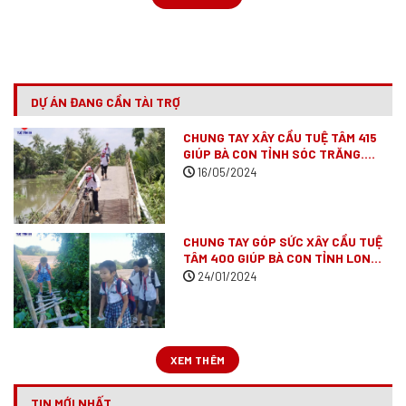
DỰ ÁN ĐANG CẦN TÀI TRỢ
CHUNG TAY XÂY CẦU TUỆ TÂM 415
GIÚP BÀ CON TỈNH SÓC TRĂNG.
(ĐÃ VẬN ĐỘNG XONG)
16/05/2024
CHUNG TAY GÓP SỨC XÂY CẦU TUỆ
TÂM 400 GIÚP BÀ CON TỈNH LONG
AN
(ĐÃ VẬN ĐỘNG XONG)
24/01/2024
XEM THÊM
TIN MỚI NHẤT