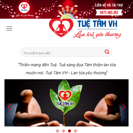
Tiếp
tục
tới
nội
dung
"
Thiền mang đến Tuệ. Tuệ sáng đưa Tâm thiện lan tỏa
"
muôn nơi. Tuệ Tâm VH - Lan tỏa yêu thương