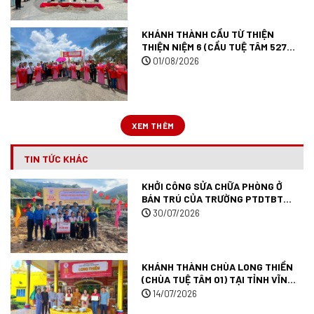
KHÁNH THÀNH CẦU TỪ THIỆN
THIỆN NIỆM 6 (CẦU TUỆ TÂM 527)
TẠI TỈNH AN GIANG.
01/08/2026
XEM THÊM
TIN TỨC KHÁC
KHỞI CÔNG SỬA CHỮA PHÒNG Ở
BÁN TRÚ CỦA TRƯỜNG PTDTBT
TIỂU HỌC MƯỜNG ANH (TRƯỜNG
30/07/2026
TUỆ TÂM 09) TẠI TỈNH ĐIỆN BIÊN.
KHÁNH THÀNH CHÙA LONG THIỀN
(CHÙA TUỆ TÂM 01) TẠI TỈNH VĨNH
LONG.
14/07/2026