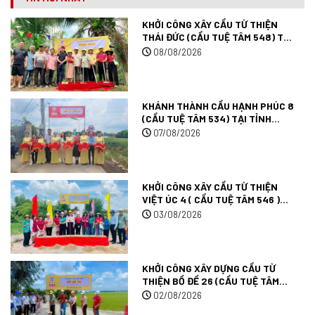
KHỞI CÔNG XÂY CẦU TỪ THIỆN
THÁI ĐỨC (CẦU TUỆ TÂM 548) TẠI
ĐỒNG THÁP.
08/08/2026
KHÁNH THÀNH CẦU HẠNH PHÚC 8
(CẦU TUỆ TÂM 534) TẠI TỈNH
ĐỒNG THÁP.
07/08/2026
KHỞI CÔNG XÂY CẦU TỪ THIỆN
VIỆT ÚC 4 ( CẦU TUỆ TÂM 546 )
TẠI TÂY NINH.
03/08/2026
KHỞI CÔNG XÂY DỰNG CẦU TỪ
THIỆN BỒ ĐỀ 26 (CẦU TUỆ TÂM
545) TẠI TỈNH TÂY NINH.
02/08/2026