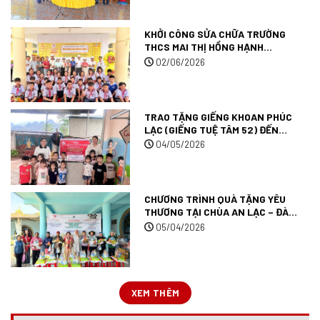
KHỞI CÔNG SỬA CHỮA TRƯỜNG
THCS MAI THỊ HỒNG HẠNH
(TRƯỜNG TUỆ TÂM 007) TẠI TỈNH
02/06/2026
AN GIANG.
TRAO TẶNG GIẾNG KHOAN PHÚC
LẠC (GIẾNG TUỆ TÂM 52) ĐẾN
TRƯỜNG MẦM NON MƯỜNG ANH
04/05/2026
TẠI TỈNH ĐIỆN BIÊN.
CHƯƠNG TRÌNH QUÀ TẶNG YÊU
THƯƠNG TẠI CHÙA AN LẠC – ĐÀ
LẠT.
05/04/2026
XEM THÊM