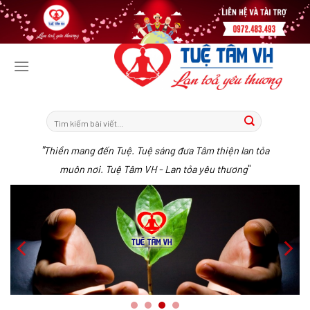
Tiếp
tục
tới
nội
dung
"
Thiền mang đến Tuệ. Tuệ sáng đưa Tâm thiện lan tỏa
"
muôn nơi. Tuệ Tâm VH - Lan tỏa yêu thương