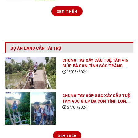
XEM THÊM
DỰ ÁN ĐANG CẦN TÀI TRỢ
CHUNG TAY XÂY CẦU TUỆ TÂM 415
GIÚP BÀ CON TỈNH SÓC TRĂNG.
(ĐÃ VẬN ĐỘNG XONG)
16/05/2024
CHUNG TAY GÓP SỨC XÂY CẦU TUỆ
TÂM 400 GIÚP BÀ CON TỈNH LONG
AN
(ĐÃ VẬN ĐỘNG XONG)
24/01/2024
XEM THÊM