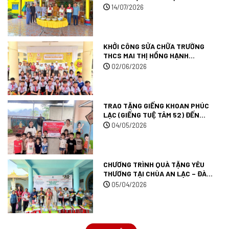
LONG.
14/07/2026
KHỞI CÔNG SỬA CHỮA TRƯỜNG
THCS MAI THỊ HỒNG HẠNH
(TRƯỜNG TUỆ TÂM 007) TẠI TỈNH
02/06/2026
AN GIANG.
TRAO TẶNG GIẾNG KHOAN PHÚC
LẠC (GIẾNG TUỆ TÂM 52) ĐẾN
TRƯỜNG MẦM NON MƯỜNG ANH
04/05/2026
TẠI TỈNH ĐIỆN BIÊN.
CHƯƠNG TRÌNH QUÀ TẶNG YÊU
THƯƠNG TẠI CHÙA AN LẠC – ĐÀ
LẠT.
05/04/2026