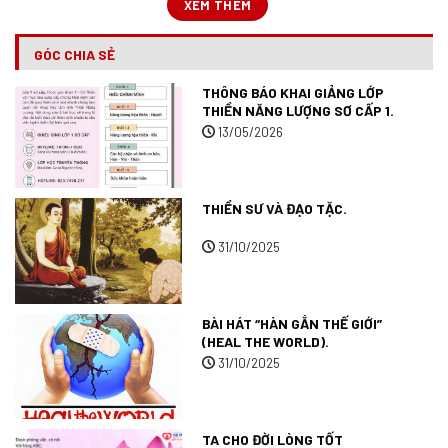
XEM THÊM
GÓC CHIA SẺ
THÔNG BÁO KHAI GIẢNG LỚP
THIỀN NĂNG LƯỢNG SƠ CẤP 1.
13/05/2026
THIỀN SƯ VÀ ĐẠO TẶC.
31/10/2025
BÀI HÁT “HÀN GẮN THẾ GIỚI”
(HEAL THE WORLD).
31/10/2025
TA CHO ĐỜI LÒNG TỐT