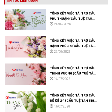
TIN TỨC LIÊN QUAN
TỔNG KẾT VIỆC TÀI TRỢ CẦU
PHÚ THUẬN (CẦU TUỆ TÂM
526) TẠI VĨNH LONG.
24/07/2026
TỔNG KẾT VIỆC TÀI TRỢ CẦU
HẠNH PHÚC 4 (CẦU TUỆ TÂM
525) TẠI CẦN THƠ.
23/07/2026
TỔNG KẾT VIỆC TÀI TRỢ CẦU
THỊNH VƯỢNG (CẦU TUỆ TÂM
522) TẠI CÀ MAU.
14/07/2026
TỔNG KẾT VIỆC TÀI TRỢ CẦU
BỒ ĐỀ 24 (CẦU TUỆ TÂM 518)
TẠI AN GIANG.
13/07/2026