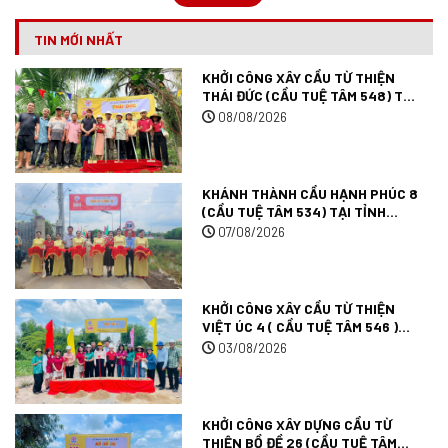
TIN MỚI NHẤT
KHỞI CÔNG XÂY CẦU TỪ THIỆN
THÁI ĐỨC (CẦU TUỆ TÂM 548) TẠI
ĐỒNG THÁP.
08/08/2026
KHÁNH THÀNH CẦU HẠNH PHÚC 8
(CẦU TUỆ TÂM 534) TẠI TỈNH
ĐỒNG THÁP.
07/08/2026
KHỞI CÔNG XÂY CẦU TỪ THIỆN
VIỆT ÚC 4 ( CẦU TUỆ TÂM 546 )
TẠI TÂY NINH.
03/08/2026
KHỞI CÔNG XÂY DỰNG CẦU TỪ
THIỆN BỒ ĐỀ 26 (CẦU TUỆ TÂM