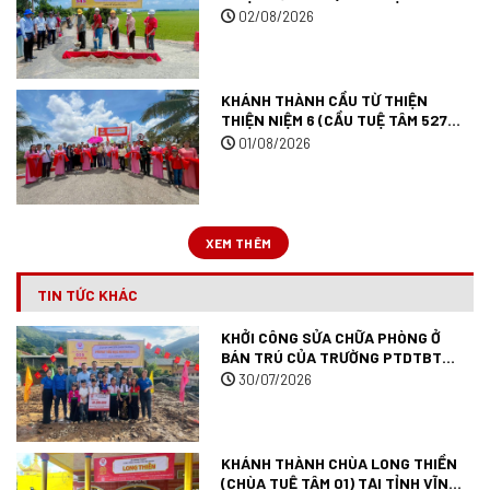
545) TẠI TỈNH TÂY NINH.
02/08/2026
KHÁNH THÀNH CẦU TỪ THIỆN
THIỆN NIỆM 6 (CẦU TUỆ TÂM 527)
TẠI TỈNH AN GIANG.
01/08/2026
XEM THÊM
TIN TỨC KHÁC
KHỞI CÔNG SỬA CHỮA PHÒNG Ở
BÁN TRÚ CỦA TRƯỜNG PTDTBT
TIỂU HỌC MƯỜNG ANH (TRƯỜNG
30/07/2026
TUỆ TÂM 09) TẠI TỈNH ĐIỆN BIÊN.
KHÁNH THÀNH CHÙA LONG THIỀN
(CHÙA TUỆ TÂM 01) TẠI TỈNH VĨNH