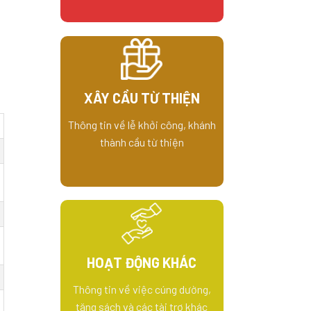
XÂY CẦU TỪ THIỆN
Thông tin về lễ khởi công, khánh
thành cầu từ thiện
HOẠT ĐỘNG KHÁC
Thông tin về việc cúng dường,
tặng sách và các tài trợ khác