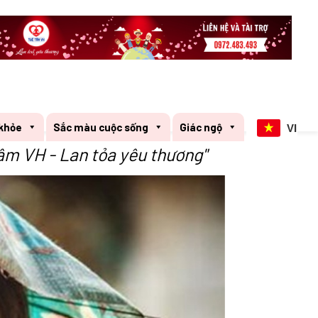
khỏe
Sắc màu cuộc sống
Giác ngộ
VI
âm VH - Lan tỏa yêu thương"