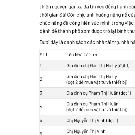
thiện nguyện gần xa đã tin yêu đồng hành c
thời gian Sài Gòn chịu ảnh hưởng nặng nề củ
chức năng đã cống hiến sức mình trong việc 
bệnh để thành phố sớm được trở lại bình th
Dưới đây là danh sách các nhà tài trợ, nhà 
STT
Tên Nhà Tài Trợ
1
Gia đình chị Đào Thị Hà Ly (đợt 1)
Gia đình chị Đào Thị Hà Ly
2
(đợt 2 để mua vật tư và thiết bị)
3
Gia đình cụ Phạm Thị Huấn (đợt 1)
Gia đình cụ Phạm Thị Huấn
4
(đợt 2 để mua vật tư và thiết bị)
5
Chị Nguyễn Thị Vinh (đợt 1)
Chị Nguyễn Thị Vinh
6