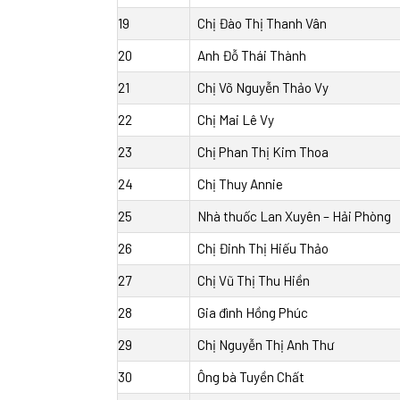
19
Chị Đào Thị Thanh Vân
20
Anh Đỗ Thái Thành
21
Chị Võ Nguyễn Thảo Vy
22
Chị Mai Lê Vy
23
Chị Phan Thị Kim Thoa
24
Chị Thuy Annie
25
Nhà thuốc Lan Xuyên – Hải Phòng
26
Chị Đinh Thị Hiếu Thảo
27
Chị Vũ Thị Thu Hiền
28
Gia đình Hồng Phúc
29
Chị Nguyễn Thị Anh Thư
30
Ông bà Tuyền Chất