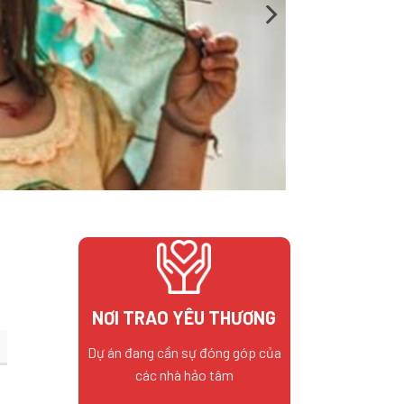
NƠI TRAO YÊU THƯƠNG
Dự án đang cần sự đóng góp của
các nhà hảo tâm