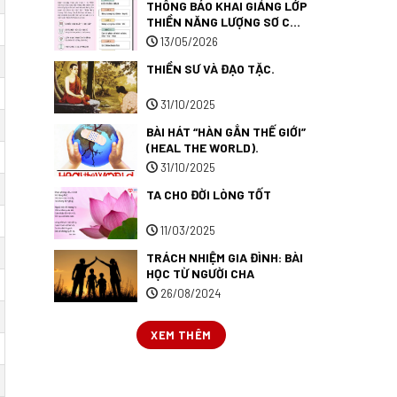
THÔNG BÁO KHAI GIẢNG LỚP
THIỀN NĂNG LƯỢNG SƠ CẤP
1.
13/05/2026
THIỀN SƯ VÀ ĐẠO TẶC.
31/10/2025
BÀI HÁT “HÀN GẮN THẾ GIỚI”
(HEAL THE WORLD).
31/10/2025
TA CHO ĐỜI LÒNG TỐT
11/03/2025
TRÁCH NHIỆM GIA ĐÌNH: BÀI
HỌC TỪ NGƯỜI CHA
26/08/2024
XEM THÊM