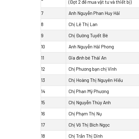
(Đợt 2 để mua vật tư và thiết bị)
7
Anh Nguyễn Phan Huy Hải
8
Chị Lê Thị Lan
9
Chị Đường Tuyết Bé
10
Anh Nguyễn Hải Phong
11
Gia đình bé Thái An
12
Chị Phương bạn chị Vinh
13
Chị Hoàng Thị Nguyên Hiếu
14
Chị Phan Mỹ Phương
15
Chị Nguyễn Thùy Anh
16
Chị Phạm Thị Nụ
17
Chị Võ Thị Bích Ngọc
18
Chị Trần Thị Dinh