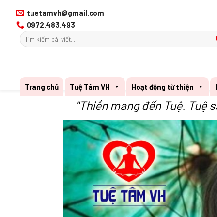
Tiếp
tuetamvh@gmail.com
tục
0972.483.493
tới
nội
dung
Trang chủ
Tuệ Tâm VH
Hoạt động từ thiện
"Thiền mang đến Tuệ. Tuệ s