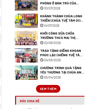
PHÒNG Ở BÁN TRÚ CỦA
TRƯỜNG PTDTBT TIỂU HỌC
30/07/2026
MƯỜNG ANH (TRƯỜNG TUỆ
KHÁNH THÀNH CHÙA LONG
TÂM 09) TẠI TỈNH ĐIỆN
THIỀN (CHÙA TUỆ TÂM 01)
BIÊN.
TẠI TỈNH VĨNH LONG.
14/07/2026
KHỞI CÔNG SỬA CHỮA
TRƯỜNG THCS MAI THỊ
HỒNG HẠNH (TRƯỜNG TUỆ
02/06/2026
TÂM 007) TẠI TỈNH AN
TRAO TẶNG GIẾNG KHOAN
GIANG.
PHÚC LẠC (GIẾNG TUỆ TÂM
52) ĐẾN TRƯỜNG MẦM NON
04/05/2026
MƯỜNG ANH TẠI TỈNH ĐIỆN
CHƯƠNG TRÌNH QUÀ TẶNG
BIÊN.
YÊU THƯƠNG TẠI CHÙA AN
LẠC – ĐÀ LẠT.
05/04/2026
XEM THÊM
GÓC CHIA SẺ