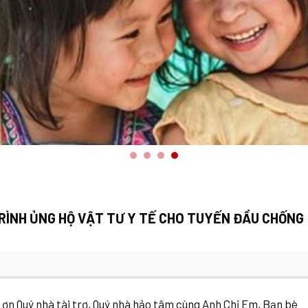
RÌNH ỦNG HỘ VẬT TƯ Y TẾ CHO TUYẾN ĐẦU CHỐNG
n Quý nhà tài trợ, Quý nhà hảo tâm cùng Anh Chị Em, Bạn bè