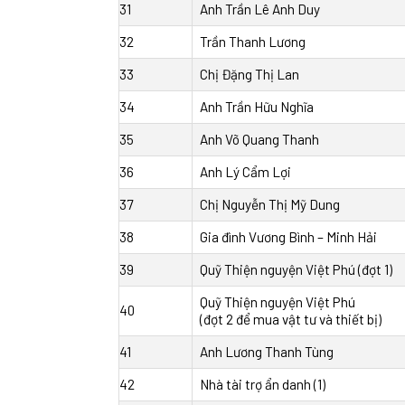
31
Anh Trần Lê Anh Duy
32
Trần Thanh Lương
33
Chị Đặng Thị Lan
34
Anh Trần Hữu Nghĩa
35
Anh Võ Quang Thanh
36
Anh Lý Cẩm Lợi
37
Chị Nguyễn Thị Mỹ Dung
38
Gia đình Vương Bình – Minh Hải
39
Quỹ Thiện nguyện Việt Phú (đợt 1)
Quỹ Thiện nguyện Việt Phú
40
(đợt 2 để mua vật tư và thiết bị)
41
Anh Lương Thanh Tùng
42
Nhà tài trợ ẩn danh (1)