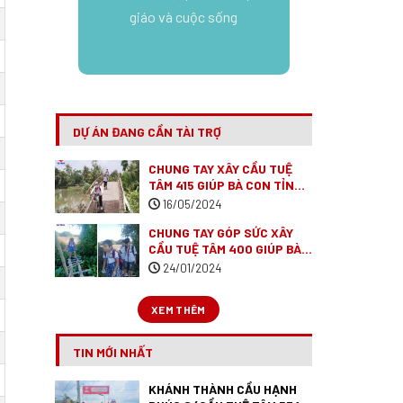
giáo và cuộc sống
DỰ ÁN ĐANG CẦN TÀI TRỢ
CHUNG TAY XÂY CẦU TUỆ
TÂM 415 GIÚP BÀ CON TỈNH
SÓC TRĂNG.
(ĐÃ VẬN ĐỘNG
16/05/2024
XONG)
CHUNG TAY GÓP SỨC XÂY
CẦU TUỆ TÂM 400 GIÚP BÀ
CON TỈNH LONG AN
(ĐÃ VẬN
24/01/2024
ĐỘNG XONG)
XEM THÊM
TIN MỚI NHẤT
KHÁNH THÀNH CẦU HẠNH