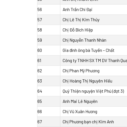
56
Anh Trần Chí Đại
57
Chị Lê Thị Kim Thủy
58
Chị Đỗ Bích Hiệp
59
Chị Nguyễn Thanh Nhàn
60
Gia đình ông bà Tuyền – Chất
61
Công ty TNHH SX TM DV Thanh Qu
62
Chị Phan Mỹ Phương
63
Chị Hoàng Thị Nguyên Hiếu
64
Quỹ Thiện nguyện Việt Phú (đợt 3)
65
Anh Mai Lê Nguyên
66
Chị Vũ Xuân Hương
67
Chị Phương bạn chị Kim Anh