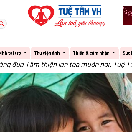
Nhà tài trợ
Thư viện ảnh
Thiền & cảm nhận
Sức 
áng đưa Tâm thiện lan tỏa muôn nơi. Tuệ T