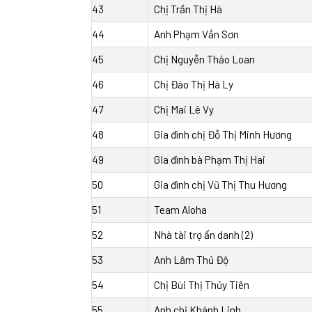
43
Chị Trần Thị Hà
44
Anh Phạm Vắn Sơn
45
Chị Nguyễn Thảo Loan
46
Chị Đào Thị Hà Ly
47
Chị Mai Lê Vy
48
Gia đình chị Đỗ Thị Minh Hương
49
GIa đình bà Phạm Thị Hai
50
Gia đình chị Vũ Thị Thu Hương
51
Team Aloha
52
Nhà tài trợ ẩn danh (2)
53
Anh Lâm Thủ Độ
54
Chị Bùi Thị Thủy Tiên
55
Anh chị Khánh Linh