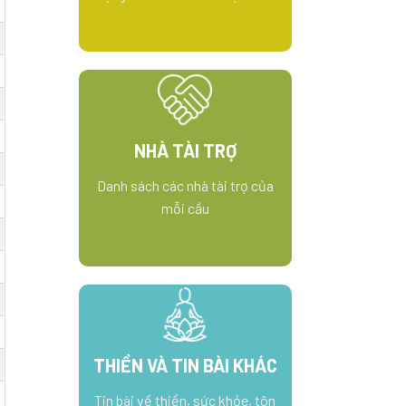
NHÀ TÀI TRỢ
Danh sách các nhà tài trợ của
mỗi cầu
THIỀN VÀ TIN BÀI KHÁC
Tin bài về thiền, sức khỏe, tôn