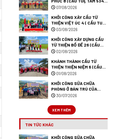
PHÚC 8 (CẦU TUỆ TÂM 534)
TẠI TỈNH ĐỒNG THÁP.
07/08/2026
KHỞI CÔNG XÂY CẦU TỪ
THIỆN VIỆT ÚC 4 ( CẦU TUỆ
TÂM 546 ) TẠI TÂY NINH.
03/08/2026
KHỞI CÔNG XÂY DỰNG CẦU
TỪ THIỆN BỒ ĐỀ 26 (CẦU
TUỆ TÂM 545) TẠI TỈNH TÂY
02/08/2026
NINH.
KHÁNH THÀNH CẦU TỪ
THIỆN THIỆN NIỆM 6 (CẦU
TUỆ TÂM 527) TẠI TỈNH AN
01/08/2026
GIANG.
KHỞI CÔNG SỬA CHỮA
PHÒNG Ở BÁN TRÚ CỦA
TRƯỜNG PTDTBT TIỂU HỌC
30/07/2026
MƯỜNG ANH (TRƯỜNG TUỆ
TÂM 09) TẠI TỈNH ĐIỆN
XEM THÊM
BIÊN.
TIN TỨC KHÁC
KHỞI CÔNG SỬA CHỮA