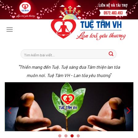
Tiếp
tục
tới
nội
dung
"
Thiền mang đến Tuệ. Tuệ sáng đưa Tâm thiện lan tỏa
"
muôn nơi. Tuệ Tâm VH - Lan tỏa yêu thương