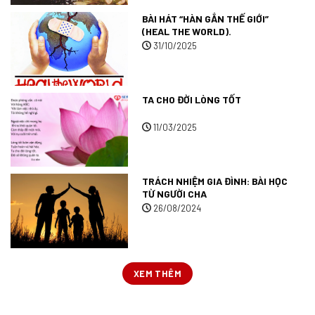
BÀI HÁT “HÀN GẮN THẾ GIỚI”
(HEAL THE WORLD).
31/10/2025
TA CHO ĐỜI LÒNG TỐT
11/03/2025
TRÁCH NHIỆM GIA ĐÌNH: BÀI HỌC
TỪ NGƯỜI CHA
26/08/2024
XEM THÊM