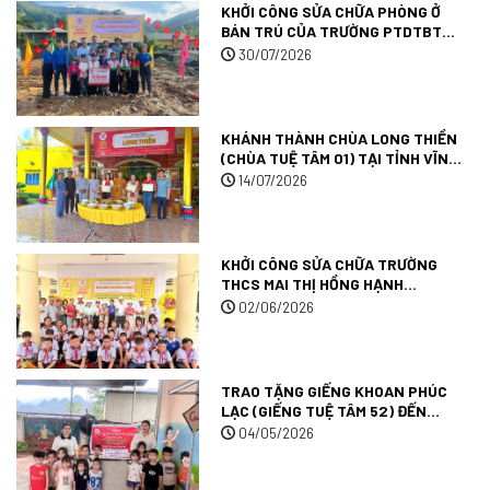
KHỞI CÔNG SỬA CHỮA PHÒNG Ở
BÁN TRÚ CỦA TRƯỜNG PTDTBT
TIỂU HỌC MƯỜNG ANH (TRƯỜNG
30/07/2026
TUỆ TÂM 09) TẠI TỈNH ĐIỆN BIÊN.
KHÁNH THÀNH CHÙA LONG THIỀN
(CHÙA TUỆ TÂM 01) TẠI TỈNH VĨNH
LONG.
14/07/2026
KHỞI CÔNG SỬA CHỮA TRƯỜNG
THCS MAI THỊ HỒNG HẠNH
(TRƯỜNG TUỆ TÂM 007) TẠI TỈNH
02/06/2026
AN GIANG.
TRAO TẶNG GIẾNG KHOAN PHÚC
LẠC (GIẾNG TUỆ TÂM 52) ĐẾN
TRƯỜNG MẦM NON MƯỜNG ANH
04/05/2026
TẠI TỈNH ĐIỆN BIÊN.