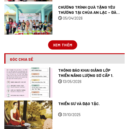
CHƯƠNG TRÌNH QUÀ TẶNG YÊU
THƯƠNG TẠI CHÙA AN LẠC – ĐÀ
LẠT.
05/04/2026
XEM THÊM
GÓC CHIA SẺ
THÔNG BÁO KHAI GIẢNG LỚP
THIỀN NĂNG LƯỢNG SƠ CẤP 1.
13/05/2026
THIỀN SƯ VÀ ĐẠO TẶC.
31/10/2025