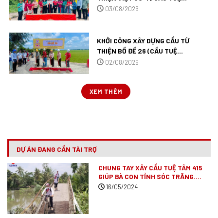
TÂM 546 ) TẠI TÂY NINH.
03/08/2026
KHỞI CÔNG XÂY DỰNG CẦU TỪ
THIỆN BỒ ĐỀ 26 (CẦU TUỆ
TÂM 545) TẠI TỈNH TÂY NINH.
02/08/2026
XEM THÊM
DỰ ÁN ĐANG CẦN TÀI TRỢ
CHUNG TAY XÂY CẦU TUỆ TÂM 415
GIÚP BÀ CON TỈNH SÓC TRĂNG.
(ĐÃ VẬN ĐỘNG XONG)
16/05/2024