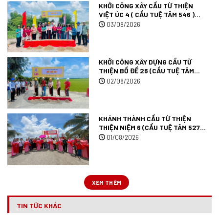
KHỞI CÔNG XÂY CẦU TỪ THIỆN
VIỆT ÚC 4 ( CẦU TUỆ TÂM 546 )
TẠI TÂY NINH.
03/08/2026
KHỞI CÔNG XÂY DỰNG CẦU TỪ
THIỆN BỒ ĐỀ 26 (CẦU TUỆ TÂM
545) TẠI TỈNH TÂY NINH.
02/08/2026
KHÁNH THÀNH CẦU TỪ THIỆN
THIỆN NIỆM 6 (CẦU TUỆ TÂM 527)
TẠI TỈNH AN GIANG.
01/08/2026
XEM THÊM
TIN TỨC KHÁC