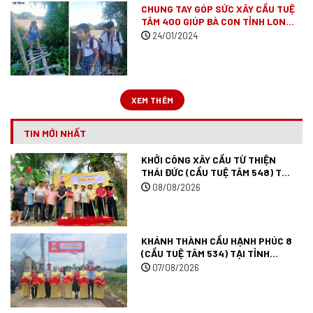
CHUNG TAY GÓP SỨC XÂY CẦU TUỆ
TÂM 400 GIÚP BÀ CON TỈNH LONG
AN
(ĐÃ VẬN ĐỘNG XONG)
24/01/2024
XEM THÊM
TIN MỚI NHẤT
KHỞI CÔNG XÂY CẦU TỪ THIỆN
THÁI ĐỨC (CẦU TUỆ TÂM 548) TẠI
ĐỒNG THÁP.
08/08/2026
KHÁNH THÀNH CẦU HẠNH PHÚC 8
(CẦU TUỆ TÂM 534) TẠI TỈNH
ĐỒNG THÁP.
07/08/2026