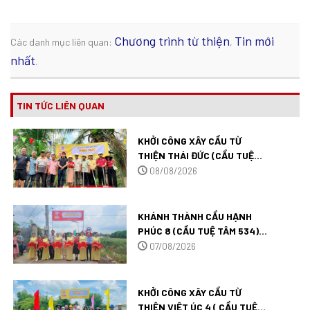
Chương trình từ thiện
Tin mới
Các danh mục liên quan:
,
nhất
.
TIN TỨC LIÊN QUAN
KHỞI CÔNG XÂY CẦU TỪ
THIỆN THÁI ĐỨC (CẦU TUỆ
TÂM 548) TẠI ĐỒNG THÁP.
08/08/2026
KHÁNH THÀNH CẦU HẠNH
PHÚC 8 (CẦU TUỆ TÂM 534)
TẠI TỈNH ĐỒNG THÁP.
07/08/2026
KHỞI CÔNG XÂY CẦU TỪ
THIỆN VIỆT ÚC 4 ( CẦU TUỆ