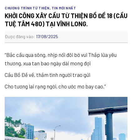
CHƯƠNG TRÌNH TỪ THIỆN
,
TIN MỚI NHẤT
KHỞI CÔNG XÂY CẦU TỪ THIỆN BỒ ĐỀ 18 (CẦU
TUỆ TÂM 480) TẠI VĨNH LONG.
Được đăng vào:
17/08/2025
“Bắc cầu qua sông, nhịp nối đôi bờ vui Thắp lửa yêu
thương, xua tan bao ngày dài mong đợi
Cầu Bồ Đề về, thắm tình người trao gửi
Cho tương lai rạng ngời, cho ước mơ bay cao.”