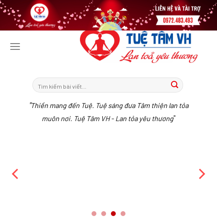
Tiếp
tục
tới
nội
dung
"
Thiền mang đến Tuệ. Tuệ sáng đưa Tâm thiện lan tỏa
"
muôn nơi. Tuệ Tâm VH - Lan tỏa yêu thương