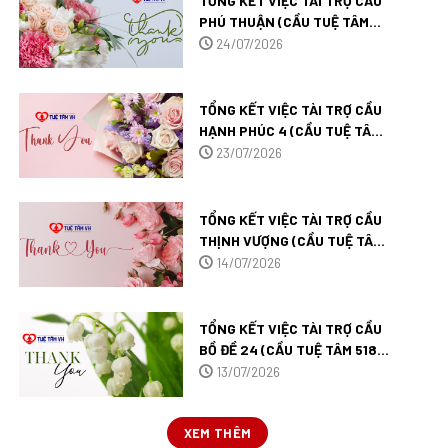
TỔNG KẾT VIỆC TÀI TRỢ CẦU
PHÚ THUẬN (CẦU TUỆ TÂM
526) TẠI VĨNH LONG.
24/07/2026
TỔNG KẾT VIỆC TÀI TRỢ CẦU
HẠNH PHÚC 4 (CẦU TUỆ TÂM
525) TẠI CẦN THƠ.
23/07/2026
TỔNG KẾT VIỆC TÀI TRỢ CẦU
THỊNH VƯỢNG (CẦU TUỆ TÂM
522) TẠI CÀ MAU.
14/07/2026
TỔNG KẾT VIỆC TÀI TRỢ CẦU
BỒ ĐỀ 24 (CẦU TUỆ TÂM 518)
TẠI AN GIANG.
13/07/2026
XEM THÊM