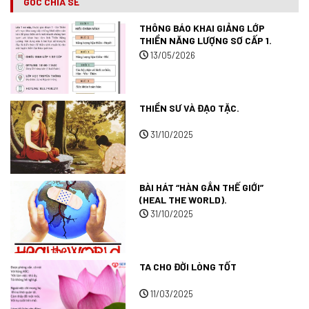
GÓC CHIA SẺ
THÔNG BÁO KHAI GIẢNG LỚP
THIỀN NĂNG LƯỢNG SƠ CẤP 1.
13/05/2026
THIỀN SƯ VÀ ĐẠO TẶC.
31/10/2025
BÀI HÁT “HÀN GẮN THẾ GIỚI”
(HEAL THE WORLD).
31/10/2025
TA CHO ĐỜI LÒNG TỐT
11/03/2025