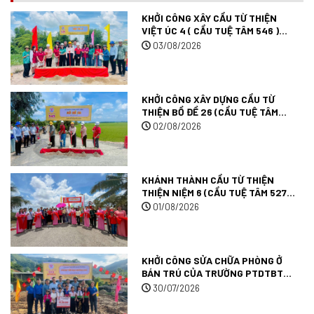
KHỞI CÔNG XÂY CẦU TỪ THIỆN
VIỆT ÚC 4 ( CẦU TUỆ TÂM 546 )
TẠI TÂY NINH.
03/08/2026
KHỞI CÔNG XÂY DỰNG CẦU TỪ
THIỆN BỒ ĐỀ 26 (CẦU TUỆ TÂM
545) TẠI TỈNH TÂY NINH.
02/08/2026
KHÁNH THÀNH CẦU TỪ THIỆN
THIỆN NIỆM 6 (CẦU TUỆ TÂM 527)
TẠI TỈNH AN GIANG.
01/08/2026
KHỞI CÔNG SỬA CHỮA PHÒNG Ở
BÁN TRÚ CỦA TRƯỜNG PTDTBT
TIỂU HỌC MƯỜNG ANH (TRƯỜNG
30/07/2026
TUỆ TÂM 09) TẠI TỈNH ĐIỆN BIÊN.