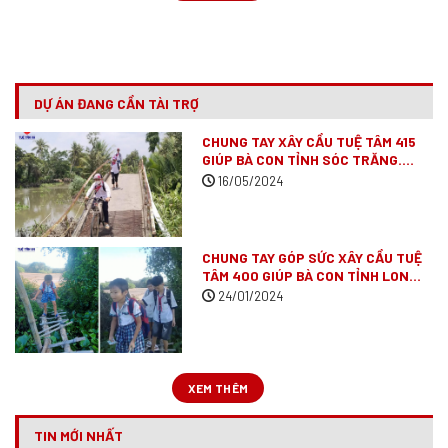
DỰ ÁN ĐANG CẦN TÀI TRỢ
CHUNG TAY XÂY CẦU TUỆ TÂM 415
GIÚP BÀ CON TỈNH SÓC TRĂNG.
(ĐÃ VẬN ĐỘNG XONG)
16/05/2024
CHUNG TAY GÓP SỨC XÂY CẦU TUỆ
TÂM 400 GIÚP BÀ CON TỈNH LONG
AN
(ĐÃ VẬN ĐỘNG XONG)
24/01/2024
XEM THÊM
TIN MỚI NHẤT