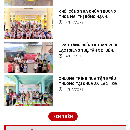
KHỞI CÔNG SỬA CHỮA TRƯỜNG
THCS MAI THỊ HỒNG HẠNH
(TRƯỜNG TUỆ TÂM 007) TẠI TỈNH
02/06/2026
AN GIANG.
TRAO TẶNG GIẾNG KHOAN PHÚC
LẠC (GIẾNG TUỆ TÂM 52) ĐẾN
TRƯỜNG MẦM NON MƯỜNG ANH
04/05/2026
TẠI TỈNH ĐIỆN BIÊN.
CHƯƠNG TRÌNH QUÀ TẶNG YÊU
THƯƠNG TẠI CHÙA AN LẠC – ĐÀ
LẠT.
05/04/2026
XEM THÊM