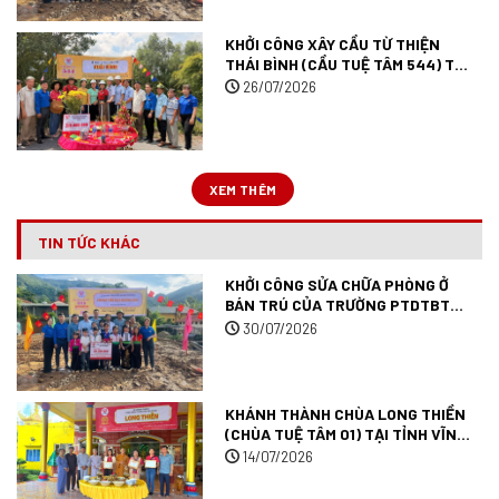
KHỞI CÔNG XÂY CẦU TỪ THIỆN
THÁI BÌNH (CẦU TUỆ TÂM 544) TẠI
ĐỒNG THÁP.
26/07/2026
XEM THÊM
TIN TỨC KHÁC
KHỞI CÔNG SỬA CHỮA PHÒNG Ở
BÁN TRÚ CỦA TRƯỜNG PTDTBT
TIỂU HỌC MƯỜNG ANH (TRƯỜNG
30/07/2026
TUỆ TÂM 09) TẠI TỈNH ĐIỆN BIÊN.
KHÁNH THÀNH CHÙA LONG THIỀN
(CHÙA TUỆ TÂM 01) TẠI TỈNH VĨNH
LONG.
14/07/2026