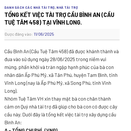
DANH SÁCH CÁC NHÀ TÀI TRỢ
,
NHÀ TÀI TRỢ
TỔNG KẾT VIỆC TÀI TRỢ CẦU BÌNH AN (CẦU
TUỆ TÂM 458) TẠI VĨNH LONG.
Được đăng vào:
11/06/2025
Cầu Bình An (Cầu Tuệ Tâm 458) đã được khánh thành và
đưa vào sử dụng ngày 28/06/2025 trong niềm vui
mừng, phấn khởi và tràn ngập hạnh phúc của bà con
nhân dân Ấp Phú Mỹ, xã Tân Phú, huyện Tam Bình, tỉnh
Vĩnh Long (nay là Ấp Phú Mỹ, xã Song Phú, tỉnh Vĩnh
Long).
Nhóm Tuệ Tâm VH xin thay mặt bà con chân thành
cảm ơn Quý nhà tài trợ đã giúp cho bà con có được cây
cầu này. Dưới đây là tổng kết việc tài trợ xây dựng cầu
Bình An:
A – TỔNG CHI PHÍ (VNĐ)