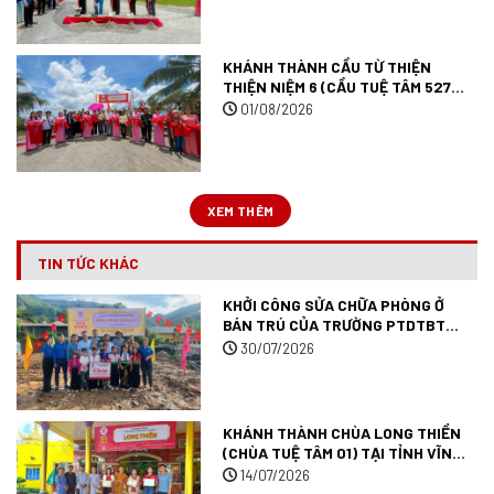
KHÁNH THÀNH CẦU TỪ THIỆN
THIỆN NIỆM 6 (CẦU TUỆ TÂM 527)
TẠI TỈNH AN GIANG.
01/08/2026
XEM THÊM
TIN TỨC KHÁC
KHỞI CÔNG SỬA CHỮA PHÒNG Ở
BÁN TRÚ CỦA TRƯỜNG PTDTBT
TIỂU HỌC MƯỜNG ANH (TRƯỜNG
30/07/2026
TUỆ TÂM 09) TẠI TỈNH ĐIỆN BIÊN.
KHÁNH THÀNH CHÙA LONG THIỀN
(CHÙA TUỆ TÂM 01) TẠI TỈNH VĨNH
LONG.
14/07/2026