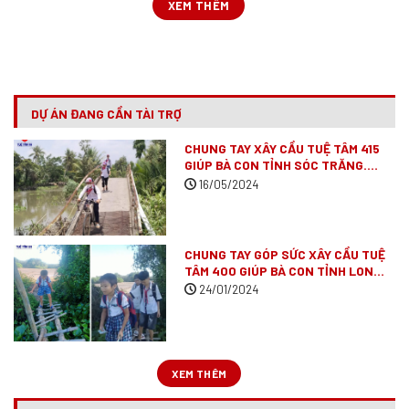
XEM THÊM
DỰ ÁN ĐANG CẦN TÀI TRỢ
CHUNG TAY XÂY CẦU TUỆ TÂM 415
GIÚP BÀ CON TỈNH SÓC TRĂNG.
(ĐÃ VẬN ĐỘNG XONG)
16/05/2024
CHUNG TAY GÓP SỨC XÂY CẦU TUỆ
TÂM 400 GIÚP BÀ CON TỈNH LONG
AN
(ĐÃ VẬN ĐỘNG XONG)
24/01/2024
XEM THÊM