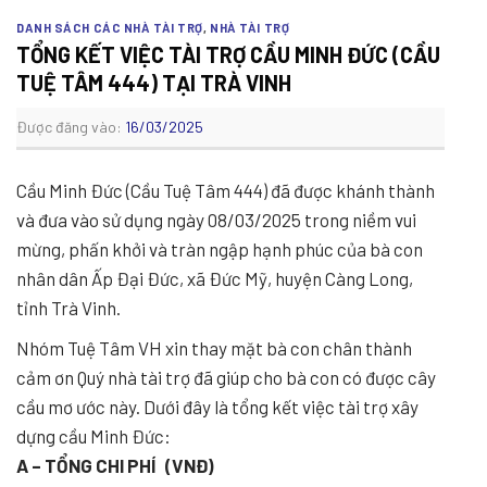
DANH SÁCH CÁC NHÀ TÀI TRỢ
,
NHÀ TÀI TRỢ
TỔNG KẾT VIỆC TÀI TRỢ CẦU MINH ĐỨC (CẦU
TUỆ TÂM 444) TẠI TRÀ VINH
Được đăng vào:
16/03/2025
Cầu Minh Đức (Cầu Tuệ Tâm 444) đã được khánh thành
và đưa vào sử dụng ngày 08/03/2025 trong niềm vui
mừng, phấn khởi và tràn ngập hạnh phúc của bà con
nhân dân Ấp Đại Đức, xã Đức Mỹ, huyện Càng Long,
tỉnh Trà Vinh.
Nhóm Tuệ Tâm VH xin thay mặt bà con chân thành
cảm ơn Quý nhà tài trợ đã giúp cho bà con có được cây
cầu mơ ước này. Dưới đây là tổng kết việc tài trợ xây
dựng cầu Minh Đức:
A – TỔNG CHI PHÍ (VNĐ)