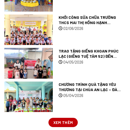
KHỞI CÔNG SỬA CHỮA TRƯỜNG
THCS MAI THỊ HỒNG HẠNH
(TRƯỜNG TUỆ TÂM 007) TẠI TỈNH
02/06/2026
AN GIANG.
TRAO TẶNG GIẾNG KHOAN PHÚC
LẠC (GIẾNG TUỆ TÂM 52) ĐẾN
TRƯỜNG MẦM NON MƯỜNG ANH
04/05/2026
TẠI TỈNH ĐIỆN BIÊN.
CHƯƠNG TRÌNH QUÀ TẶNG YÊU
THƯƠNG TẠI CHÙA AN LẠC – ĐÀ
LẠT.
05/04/2026
XEM THÊM