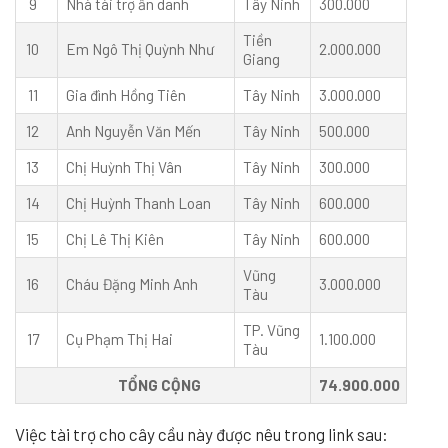
9
Nhà tài trợ ẩn danh
Tây Ninh
300.000
Tiền
10
Em Ngô Thị Quỳnh Như
2.000.000
Giang
11
Gia đình Hồng Tiên
Tây Ninh
3.000.000
12
Anh Nguyễn Văn Mến
Tây Ninh
500.000
13
Chị Huỳnh Thị Vân
Tây Ninh
300.000
14
Chị Huỳnh Thanh Loan
Tây Ninh
600.000
15
Chị Lê Thị Kiên
Tây Ninh
600.000
Vũng
16
Cháu Đặng Minh Anh
3.000.000
Tàu
TP. Vũng
17
Cụ Phạm Thị Hai
1.100.000
Tàu
TỔNG CỘNG
74.900.000
Việc tài trợ cho cây cầu này được nêu trong link sau: