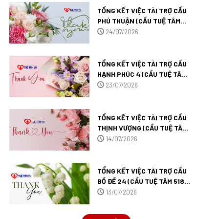
TỔNG KẾT VIỆC TÀI TRỢ CẦU
PHÚ THUẬN (CẦU TUỆ TÂM
526) TẠI VĨNH LONG.
24/07/2026
TỔNG KẾT VIỆC TÀI TRỢ CẦU
HẠNH PHÚC 4 (CẦU TUỆ TÂM
525) TẠI CẦN THƠ.
23/07/2026
TỔNG KẾT VIỆC TÀI TRỢ CẦU
THỊNH VƯỢNG (CẦU TUỆ TÂM
522) TẠI CÀ MAU.
14/07/2026
TỔNG KẾT VIỆC TÀI TRỢ CẦU
BỒ ĐỀ 24 (CẦU TUỆ TÂM 518)
TẠI AN GIANG.
13/07/2026