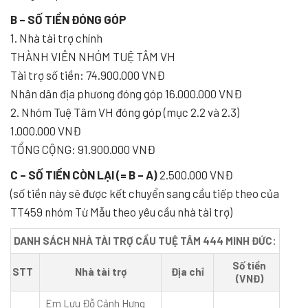
B – SỐ TIỀN ĐÓNG GÓP
1. Nhà tài trợ chính
THÀNH VIÊN NHÓM TUỆ TÂM VH
Tài trợ số tiền: 74.900.000 VNĐ
Nhân dân địa phương đóng góp 16.000.000 VNĐ
2. Nhóm Tuệ Tâm VH đóng góp (mục 2.2 và 2.3)
1.000.000 VNĐ
TỔNG CỘNG: 91.900.000 VNĐ
C – SỐ TIỀN CÒN LẠI (= B – A)
2.500.000 VNĐ
(số tiền này sẽ được kết chuyển sang cầu tiếp theo của
TT459 nhóm Từ Mẫu theo yêu cầu nhà tài trợ)
DANH SÁCH NHÀ TÀI TRỢ CẦU TUỆ TÂM 444 MINH ĐỨC:
Số tiền
STT
Nhà tài trợ
Địa chỉ
(VNĐ)
Em Lưu Đỗ Cảnh Hưng