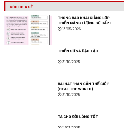
GÓC CHIA SẺ
THÔNG BÁO KHAI GIẢNG LỚP
THIỀN NĂNG LƯỢNG SƠ CẤP 1.
13/05/2026
THIỀN SƯ VÀ ĐẠO TẶC.
31/10/2025
BÀI HÁT “HÀN GẮN THẾ GIỚI”
(HEAL THE WORLD).
31/10/2025
TA CHO ĐỜI LÒNG TỐT
11/03/2025