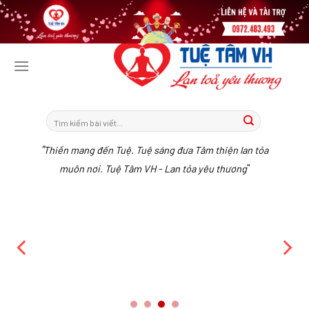
Tiếp
tục
tới
nội
dung
"
Thiền mang đến Tuệ. Tuệ sáng đưa Tâm thiện lan tỏa
"
muôn nơi. Tuệ Tâm VH - Lan tỏa yêu thương