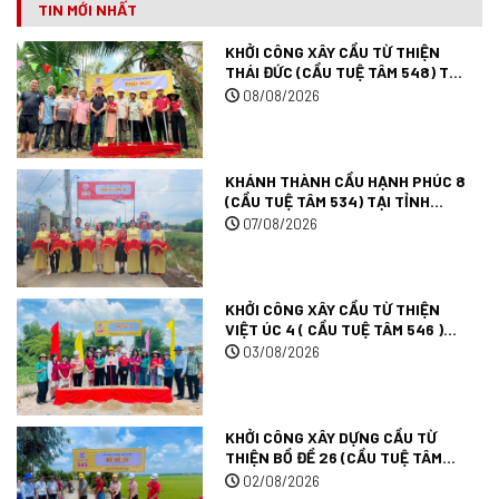
TIN MỚI NHẤT
KHỞI CÔNG XÂY CẦU TỪ THIỆN
THÁI ĐỨC (CẦU TUỆ TÂM 548) TẠI
ĐỒNG THÁP.
08/08/2026
KHÁNH THÀNH CẦU HẠNH PHÚC 8
(CẦU TUỆ TÂM 534) TẠI TỈNH
ĐỒNG THÁP.
07/08/2026
KHỞI CÔNG XÂY CẦU TỪ THIỆN
VIỆT ÚC 4 ( CẦU TUỆ TÂM 546 )
TẠI TÂY NINH.
03/08/2026
KHỞI CÔNG XÂY DỰNG CẦU TỪ
THIỆN BỒ ĐỀ 26 (CẦU TUỆ TÂM
545) TẠI TỈNH TÂY NINH.
02/08/2026