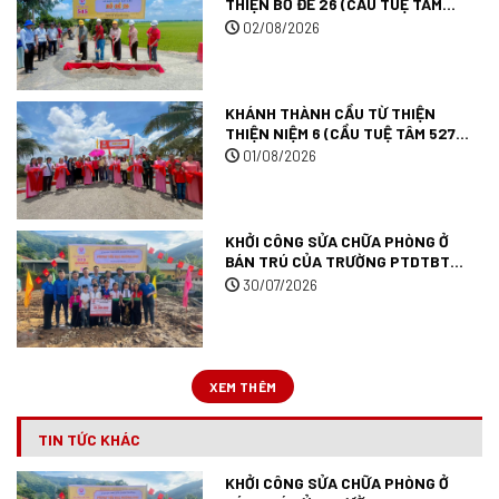
THIỆN BỒ ĐỀ 26 (CẦU TUỆ TÂM
545) TẠI TỈNH TÂY NINH.
02/08/2026
KHÁNH THÀNH CẦU TỪ THIỆN
THIỆN NIỆM 6 (CẦU TUỆ TÂM 527)
TẠI TỈNH AN GIANG.
01/08/2026
KHỞI CÔNG SỬA CHỮA PHÒNG Ở
BÁN TRÚ CỦA TRƯỜNG PTDTBT
TIỂU HỌC MƯỜNG ANH (TRƯỜNG
30/07/2026
TUỆ TÂM 09) TẠI TỈNH ĐIỆN BIÊN.
XEM THÊM
TIN TỨC KHÁC
KHỞI CÔNG SỬA CHỮA PHÒNG Ở