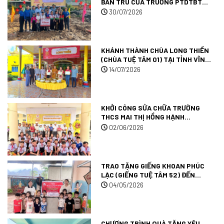
BÁN TRÚ CỦA TRƯỜNG PTDTBT
TIỂU HỌC MƯỜNG ANH (TRƯỜNG
30/07/2026
TUỆ TÂM 09) TẠI TỈNH ĐIỆN BIÊN.
KHÁNH THÀNH CHÙA LONG THIỀN
(CHÙA TUỆ TÂM 01) TẠI TỈNH VĨNH
LONG.
14/07/2026
KHỞI CÔNG SỬA CHỮA TRƯỜNG
THCS MAI THỊ HỒNG HẠNH
(TRƯỜNG TUỆ TÂM 007) TẠI TỈNH
02/06/2026
AN GIANG.
TRAO TẶNG GIẾNG KHOAN PHÚC
LẠC (GIẾNG TUỆ TÂM 52) ĐẾN
TRƯỜNG MẦM NON MƯỜNG ANH
04/05/2026
TẠI TỈNH ĐIỆN BIÊN.
CHƯƠNG TRÌNH QUÀ TẶNG YÊU