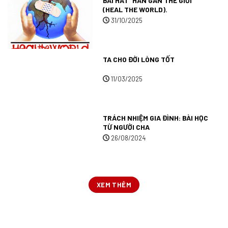
BÀI HÁT “HÀN GẮN THẾ GIỚI”
(HEAL THE WORLD).
31/10/2025
TA CHO ĐỜI LÒNG TỐT
11/03/2025
TRÁCH NHIỆM GIA ĐÌNH: BÀI HỌC
TỪ NGƯỜI CHA
26/08/2024
XEM THÊM