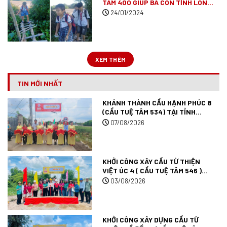
TÂM 400 GIÚP BÀ CON TỈNH LONG
AN
(ĐÃ VẬN ĐỘNG XONG)
24/01/2024
XEM THÊM
TIN MỚI NHẤT
KHÁNH THÀNH CẦU HẠNH PHÚC 8
(CẦU TUỆ TÂM 534) TẠI TỈNH
ĐỒNG THÁP.
07/08/2026
KHỞI CÔNG XÂY CẦU TỪ THIỆN
VIỆT ÚC 4 ( CẦU TUỆ TÂM 546 )
TẠI TÂY NINH.
03/08/2026
KHỞI CÔNG XÂY DỰNG CẦU TỪ