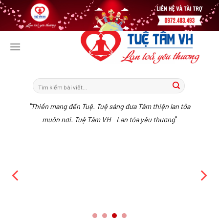
Tiếp
tục
tới
nội
dung
"
Thiền mang đến Tuệ. Tuệ sáng đưa Tâm thiện lan tỏa
"
muôn nơi. Tuệ Tâm VH - Lan tỏa yêu thương