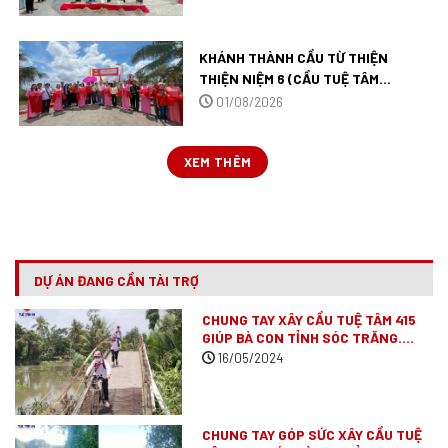
KHÁNH THÀNH CẦU TỪ THIỆN
THIỆN NIỆM 6 (CẦU TUỆ TÂM
527) TẠI TỈNH AN GIANG.
01/08/2026
XEM THÊM
DỰ ÁN ĐANG CẦN TÀI TRỢ
CHUNG TAY XÂY CẦU TUỆ TÂM 415
GIÚP BÀ CON TỈNH SÓC TRĂNG.
(ĐÃ VẬN ĐỘNG XONG)
16/05/2024
CHUNG TAY GÓP SỨC XÂY CẦU TUỆ