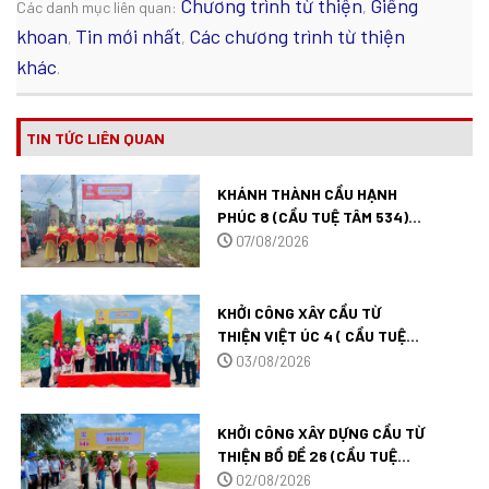
Chương trình từ thiện
Giếng
Các danh mục liên quan:
,
khoan
Tin mới nhất
Các chương trình từ thiện
,
,
khác
.
TIN TỨC LIÊN QUAN
KHÁNH THÀNH CẦU HẠNH
PHÚC 8 (CẦU TUỆ TÂM 534)
TẠI TỈNH ĐỒNG THÁP.
07/08/2026
KHỞI CÔNG XÂY CẦU TỪ
THIỆN VIỆT ÚC 4 ( CẦU TUỆ
TÂM 546 ) TẠI TÂY NINH.
03/08/2026
KHỞI CÔNG XÂY DỰNG CẦU TỪ
THIỆN BỒ ĐỀ 26 (CẦU TUỆ
TÂM 545) TẠI TỈNH TÂY NINH.
02/08/2026