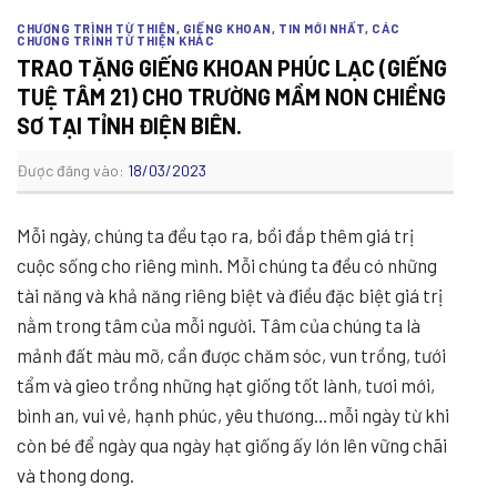
CHƯƠNG TRÌNH TỪ THIỆN
,
GIẾNG KHOAN
,
TIN MỚI NHẤT
,
CÁC
CHƯƠNG TRÌNH TỪ THIỆN KHÁC
TRAO TẶNG GIẾNG KHOAN PHÚC LẠC (GIẾNG
TUỆ TÂM 21) CHO TRƯỜNG MẦM NON CHIỀNG
SƠ TẠI TỈNH ĐIỆN BIÊN.
Được đăng vào:
18/03/2023
Mỗi ngày, chúng ta đều tạo ra, bồi đắp thêm giá trị
cuộc sống cho riêng mình. Mỗi chúng ta đều có những
tài năng và khả năng riêng biệt và điều đặc biệt giá trị
nằm trong tâm của mỗi người. Tâm của chúng ta là
mảnh đất màu mỡ, cần được chăm sóc, vun trồng, tưới
tẩm và gieo trồng những hạt giống tốt lành, tươi mới,
bình an, vui vẻ, hạnh phúc, yêu thương…mỗi ngày từ khi
còn bé để ngày qua ngày hạt giống ấy lớn lên vững chãi
và thong dong.