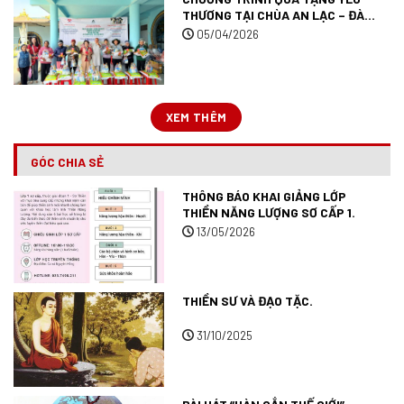
THƯƠNG TẠI CHÙA AN LẠC – ĐÀ
LẠT.
05/04/2026
XEM THÊM
GÓC CHIA SẺ
THÔNG BÁO KHAI GIẢNG LỚP
THIỀN NĂNG LƯỢNG SƠ CẤP 1.
13/05/2026
THIỀN SƯ VÀ ĐẠO TẶC.
31/10/2025